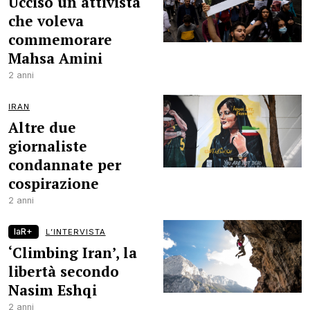
Ucciso un attivista
che voleva
commemorare
Mahsa Amini
2 anni
IRAN
Altre due
giornaliste
condannate per
cospirazione
2 anni
laR+
L’INTERVISTA
‘Climbing Iran’, la
libertà secondo
Nasim Eshqi
2 anni