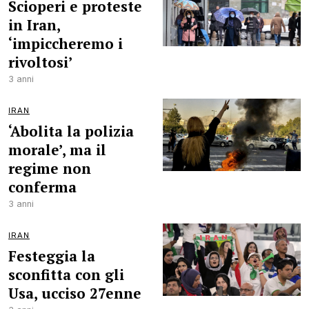
Scioperi e proteste
in Iran,
‘impiccheremo i
rivoltosi’
3 anni
IRAN
‘Abolita la polizia
morale’, ma il
regime non
conferma
3 anni
IRAN
Festeggia la
sconfitta con gli
Usa, ucciso 27enne