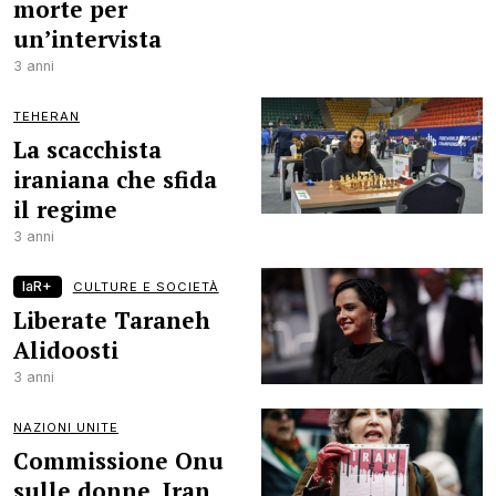
morte per
un’intervista
3 anni
TEHERAN
La scacchista
iraniana che sfida
il regime
3 anni
laR+
CULTURE E SOCIETÀ
Liberate Taraneh
Alidoosti
3 anni
NAZIONI UNITE
Commissione Onu
sulle donne, Iran