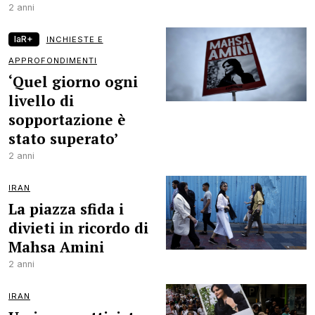
2 anni
laR+
INCHIESTE E
APPROFONDIMENTI
‘Quel giorno ogni
livello di
sopportazione è
stato superato’
2 anni
IRAN
La piazza sfida i
divieti in ricordo di
Mahsa Amini
2 anni
IRAN