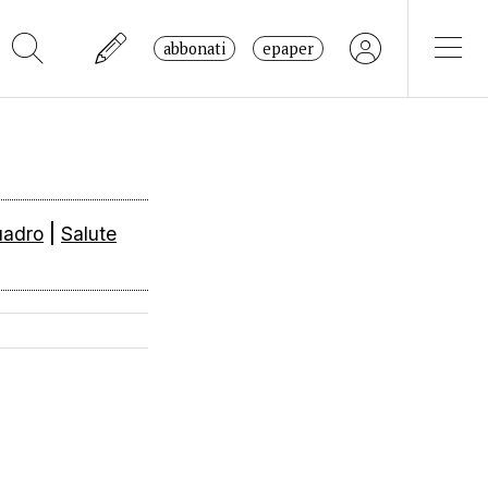
abbonati
epaper
uadro
|
Salute