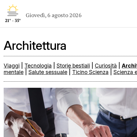
Giovedì, 6 agosto 2026
21° - 35°
Architettura
Viaggi
|
Tecnologia
|
Storie bestiali
|
Curiosità
|
Archi
mentale
|
Salute sessuale
|
Ticino Scienza
|
Scienza 