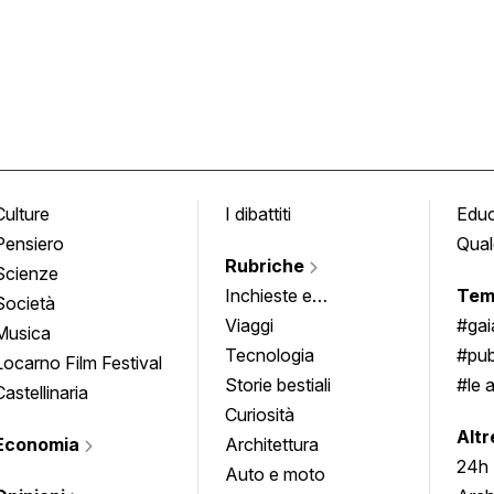
Culture
I dibattiti
Edu
Pensiero
Qual
Rubriche
Scienze
Inchieste e
Tem
Società
approfondimenti
Viaggi
#ga
Musica
Tecnologia
#pub
Locarno Film Festival
Storie bestiali
#le 
Castellinaria
Curiosità
info
Altr
Economia
Architettura
24h
Auto e moto