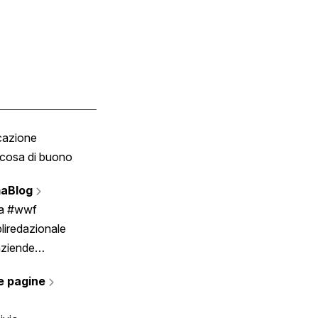
cazione
Tombola
cosa di buono
Fumetto
Vignette
aBlog
Scrivici
ia #wwf
liredazionale
aziende
rmano
e pagine