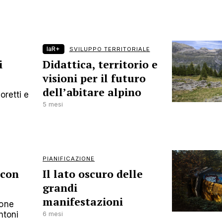
laR+
SVILUPPO TERRITORIALE
i
Didattica, territorio e
visioni per il futuro
dell’abitare alpino
oretti e
5 mesi
PIANIFICAZIONE
 con
Il lato oscuro delle
grandi
manifestazioni
ione
ntoni
6 mesi