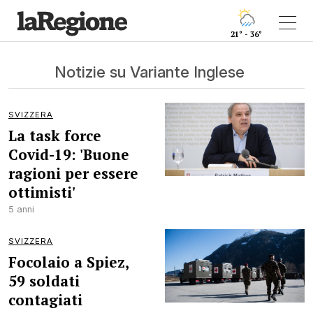
21° - 36°
Notizie su Variante Inglese
SVIZZERA
La task force
Covid-19: 'Buone
ragioni per essere
ottimisti'
5 anni
SVIZZERA
Focolaio a Spiez,
59 soldati
contagiati