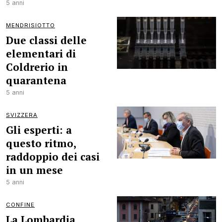
5 anni
MENDRISIOTTO
Due classi delle
elementari di
Coldrerio in
quarantena
5 anni
SVIZZERA
Gli esperti: a
questo ritmo,
raddoppio dei casi
in un mese
5 anni
CONFINE
La Lombardia