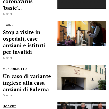
coronavirus
'basic'...
5 anni
TICINO
Stop a visite in
ospedali, case
anziani e istituti
per invalidi
5 anni
MENDRISIOTTO
Un caso di variante
inglese alla casa
anziani di Balerna
5 anni
HOCKEY