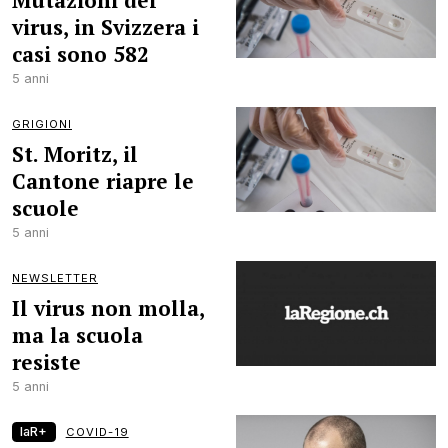
Mutazioni del
virus, in Svizzera i
casi sono 582
5 anni
GRIGIONI
St. Moritz, il
Cantone riapre le
scuole
5 anni
NEWSLETTER
Il virus non molla,
ma la scuola
resiste
5 anni
laR+
COVID-19