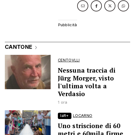
CANTONE
CENTOVLLI
Nessuna traccia di
Jürg Morger, visto
l'ultima volta a
Verdasio
1 ora
laR+
LOCARNO
Uno striscione di 60
metri e 60mila firme