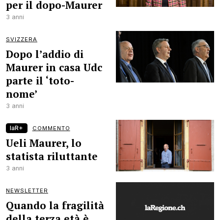
per il dopo-Maurer
3 anni
SVIZZERA
Dopo l’addio di
Maurer in casa Udc
parte il ‘toto-
nome’
3 anni
laR+
COMMENTO
Ueli Maurer, lo
statista riluttante
3 anni
NEWSLETTER
Quando la fragilità
della terza età è