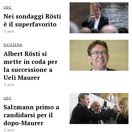
UDC
Nei sondaggi Rösti
è il superfavorito
3 anni
SVIZZERA
Albert Rösti si
mette in coda per
la successione a
Ueli Maurer
3 anni
UDC
Salzmann primo a
candidarsi per il
dopo-Maurer
3 anni