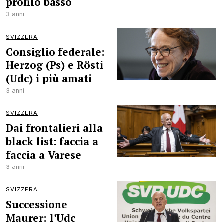
profilo basso
3 anni
SVIZZERA
Consiglio federale:
Herzog (Ps) e Rösti
(Udc) i più amati
3 anni
SVIZZERA
Dai frontalieri alla
black list: faccia a
faccia a Varese
3 anni
SVIZZERA
Successione
Maurer: l’Udc