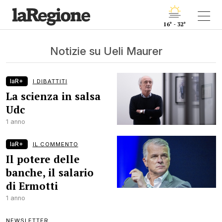
16° - 32°
Notizie su Ueli Maurer
laR+
I DIBATTITI
La scienza in salsa
Udc
1 anno
laR+
IL COMMENTO
Il potere delle
banche, il salario
di Ermotti
1 anno
NEWSLETTER