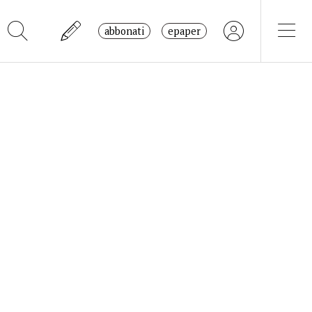
abbonati
epaper