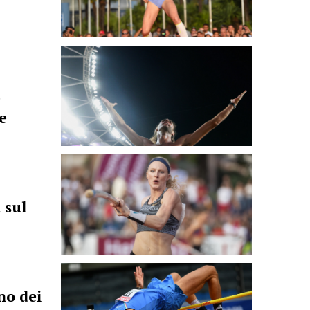
e
e
 sul
no dei