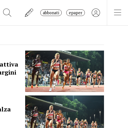
abbonati
epaper
 attiva
argini
alza