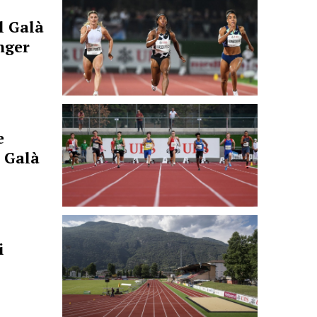
l Galà
nger
e
l Galà
i