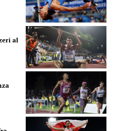
zeri al
nza
fra