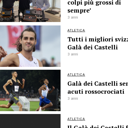
colpi più grossi di
sempre’
3 anni
ATLETICA
Tutti i migliori sviz
Galà dei Castelli
3 anni
ATLETICA
Galà dei Castelli se
acuti rossocrociati
3 anni
ATLETICA
Il Galà dei Castelli 