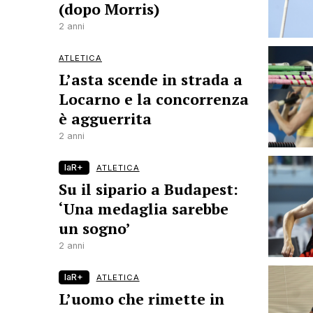
(dopo Morris)
2 anni
ATLETICA
L’asta scende in strada a
Locarno e la concorrenza
è agguerrita
2 anni
laR+
ATLETICA
Su il sipario a Budapest:
‘Una medaglia sarebbe
un sogno’
2 anni
laR+
ATLETICA
L’uomo che rimette in