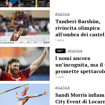
ATLETICA
Tamberi-Barshim,
rivincita olimpica
all'ombra dei castel
1 anno
laR+
ATLETICA
I nomi ancora
un’incognita, ma il
promette spettacol
2 anni
ATLETICA
Sandi Morris infiam
City Event di Locar