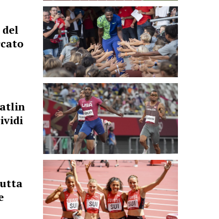
 del
rcato
atlin
ividi
tutta
e