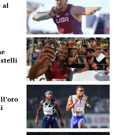
 al
ne
stelli
ll’oro
i