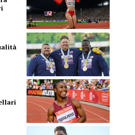
i
ualità
ellari