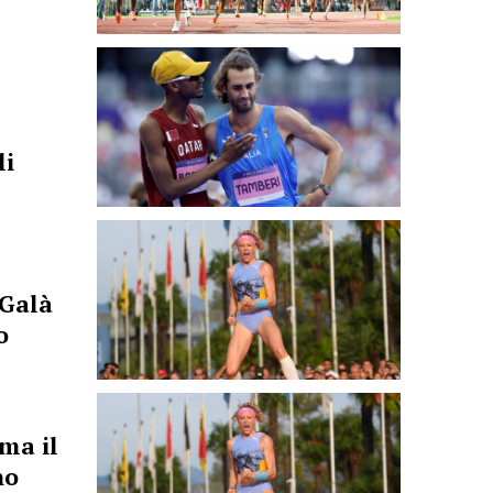
li
 Galà
o
ma il
no