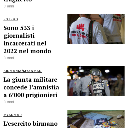
3 anni
ESTERO
Sono 533 i
giornalisti
incarcerati nel
2022 nel mondo
3 anni
BIRMANIA/MYANMAR
La giunta militare
concede l’amnistia
a 6’000 prigionieri
3 anni
MYANMAR
L’esercito birmano