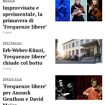
MUSICA
Improvvisata e
sperimentale, la
primavera di
‘Frequenze libere’
3 anni
SPETTACOLI
Erb-Weber-Künzi,
‘Frequenze libere’
chiude col botto
3 anni
SPAZIO ELLE
‘Frequenze libere’
per Anouck
Genthon e David