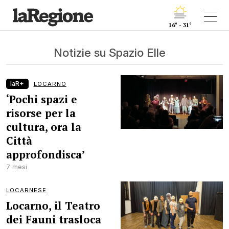
16° - 31°
Notizie su Spazio Elle
laR+
LOCARNO
‘Pochi spazi e
risorse per la
cultura, ora la
Città
approfondisca’
7 mesi
LOCARNESE
Locarno, il Teatro
dei Fauni trasloca