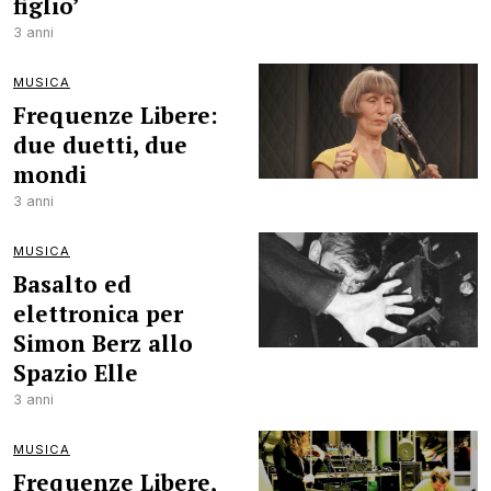
figlio’
3 anni
MUSICA
Frequenze Libere:
due duetti, due
mondi
3 anni
MUSICA
Basalto ed
elettronica per
Simon Berz allo
Spazio Elle
3 anni
MUSICA
Frequenze Libere,