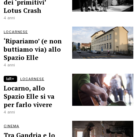
dei ‘primitivi’
Lotus Crash
4 anni
LOCARNESE
‘Ripariamo’ (e non
buttiamo via) allo
Spazio Elle
4 anni
laR+
LOCARNESE
Locarno, allo
Spazio Elle si va
per farlo vivere
4 anni
CINEMA
Tra Gandria e lo