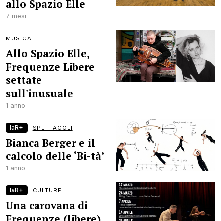
allo Spazio Elle
7 mesi
MUSICA
Allo Spazio Elle,
Frequenze Libere
settate
sull'inusuale
1 anno
laR+
SPETTACOLI
Bianca Berger e il
calcolo delle ‘Bi-tà’
1 anno
laR+
CULTURE
Una carovana di
Frequenze (libere)