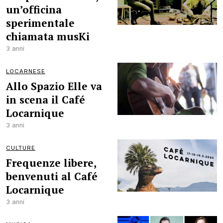
un’officina
sperimentale
chiamata musKi
3 anni
LOCARNESE
Allo Spazio Elle va
in scena il Café
Locarnique
3 anni
CULTURE
Frequenze libere,
benvenuti al Café
Locarnique
3 anni