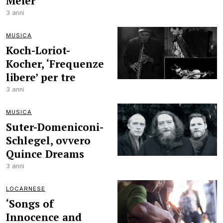
Meier
3 anni
MUSICA
Koch-Loriot-
Kocher, ‘Frequenze
libere’ per tre
3 anni
MUSICA
Suter-Domeniconi-
Schlegel, ovvero
Quince Dreams
3 anni
LOCARNESE
‘Songs of
Innocence and