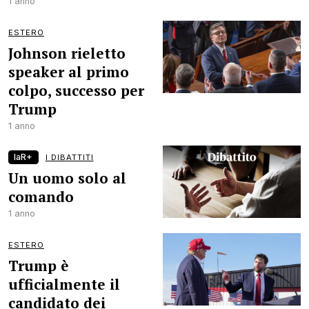
1 anno
ESTERO
Johnson rieletto
speaker al primo
colpo, successo per
Trump
1 anno
laR+
I DIBATTITI
Un uomo solo al
comando
1 anno
ESTERO
Trump è
ufficialmente il
candidato dei