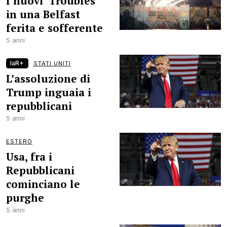
I nuovi ‘Troubles’
in una Belfast
ferita e sofferente
5 anni
laR+
STATI UNITI
L’assoluzione di
Trump inguaia i
repubblicani
5 anni
ESTERO
Usa, fra i
Repubblicani
cominciano le
purghe
5 anni