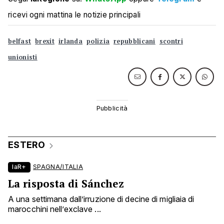
ricevi ogni mattina le notizie principali
belfast
brexit
irlanda
polizia
repubblicani
scontri
unionisti
ESTERO
laR+
SPAGNA/ITALIA
La risposta di Sánchez
A una settimana dall’irruzione di decine di migliaia di
marocchini nell’exclave ...