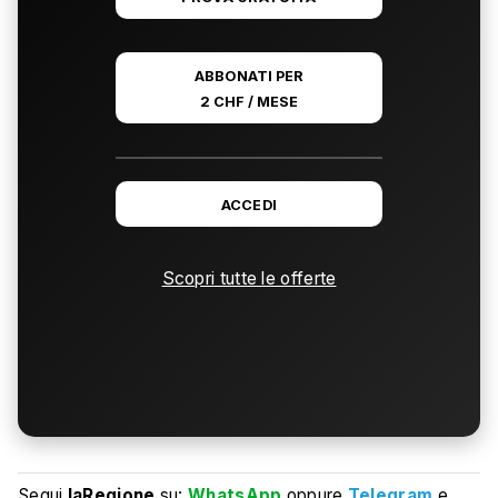
ABBONATI PER
2 CHF / MESE
ACCEDI
Scopri tutte le offerte
Segui
laRegione
su:
WhatsApp
oppure
Telegram
e