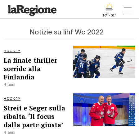
16° - 31°
Notizie su Iihf Wc 2022
HOCKEY
La finale thriller
sorride alla
Finlandia
4 anni
HOCKEY
Streit e Seger sulla
ribalta. ‘Il focus
dalla parte giusta’
4 anni