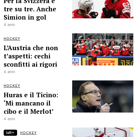
Per la Svizzera è
tre su tre. Anche
Simion in gol
4 anni
HOCKEY
L’Austria che non
t’aspetti: cechi
sconfitti ai rigori
4 anni
HOCKEY
Huras e il Ticino:
‘Mi mancano il
cibo e il Merlot’
4 anni
laR+
HOCKEY