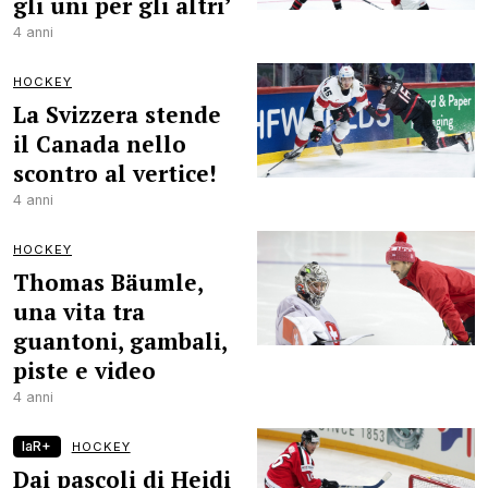
gli uni per gli altri’
4 anni
HOCKEY
La Svizzera stende
il Canada nello
scontro al vertice!
4 anni
HOCKEY
Thomas Bäumle,
una vita tra
guantoni, gambali,
piste e video
4 anni
laR+
HOCKEY
Dai pascoli di Heidi