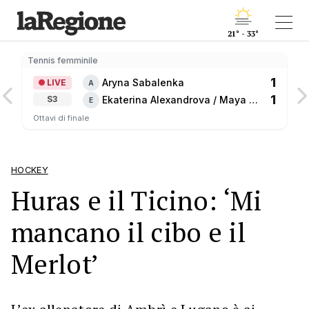
21° - 33°
Tennis femminile
1
Aryna Sabalenka
LIVE
A
1
Ekaterina Alexandrova / Maya 
S3
E
Joint
Ottavi di finale
HOCKEY
Huras e il Ticino: ‘Mi
mancano il cibo e il
Merlot’