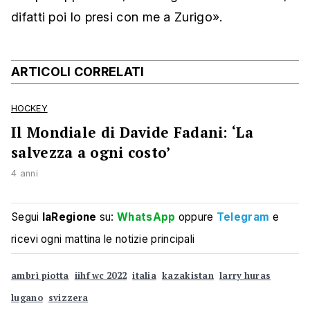
difatti poi lo presi con me a Zurigo».
ARTICOLI CORRELATI
HOCKEY
Il Mondiale di Davide Fadani: ‘La
salvezza a ogni costo’
4 anni
Segui
laRegione
su:
WhatsApp
oppure
Telegram
e
ricevi ogni mattina le notizie principali
ambrì piotta
iihf wc 2022
italia
kazakistan
larry huras
lugano
svizzera