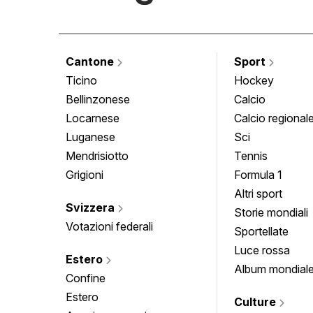
Cantone
Sport
Ticino
Hockey
Bellinzonese
Calcio
Locarnese
Calcio regional
Luganese
Sci
Mendrisiotto
Tennis
Grigioni
Formula 1
Altri sport
Svizzera
Storie mondiali
Votazioni federali
Sportellate
Luce rossa
Estero
Album mondial
Confine
Estero
Culture