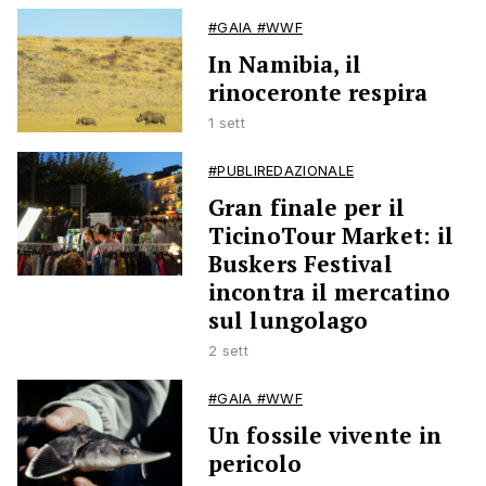
#GAIA #WWF
In Namibia, il
rinoceronte respira
1 sett
#PUBLIREDAZIONALE
Gran finale per il
TicinoTour Market: il
Buskers Festival
incontra il mercatino
sul lungolago
2 sett
#GAIA #WWF
Un fossile vivente in
pericolo