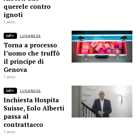
querele contro
ignoti
1 anno
laR+
LUGANESE
Torna a processo
l’uomo che truffò
il principe di
Genova
1 anno
laR+
LUGANESE
Inchiesta Hospita
Suisse, Eolo Alberti
passa al
contrattacco
1 anno