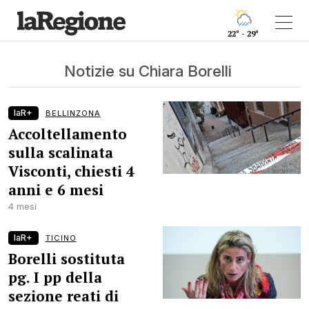
22° - 29°
Notizie su Chiara Borelli
laR+
BELLINZONA
Accoltellamento
sulla scalinata
Visconti, chiesti 4
anni e 6 mesi
4 mesi
laR+
TICINO
Borelli sostituta
pg. I pp della
sezione reati di