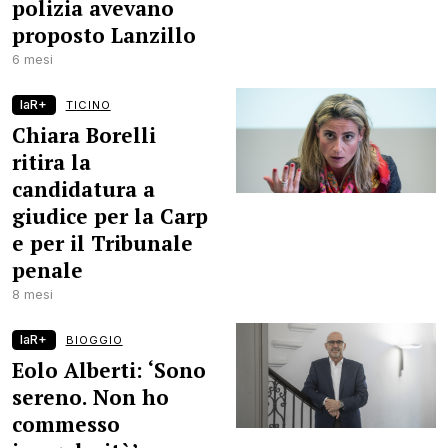
polizia avevano
proposto Lanzillo
6 mesi
laR+
TICINO
Chiara Borelli
ritira la
candidatura a
giudice per la Carp
e per il Tribunale
penale
8 mesi
laR+
BIOGGIO
Eolo Alberti: ‘Sono
sereno. Non ho
commesso