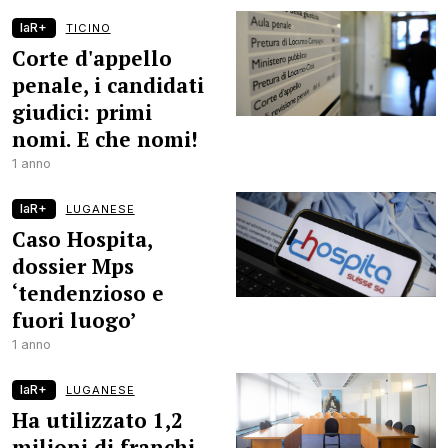
laR+
TICINO
Corte d'appello
penale, i candidati
giudici: primi
nomi. E che nomi!
1 anno
laR+
LUGANESE
Caso Hospita,
dossier Mps
‘tendenzioso e
fuori luogo’
1 anno
laR+
LUGANESE
Ha utilizzato 1,2
milioni di franchi