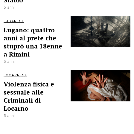
Stabio
5 anni
LUGANESE
Lugano: quattro
anni al prete che
stuprò una 18enne
a Rimini
5 anni
LOCARNESE
Violenza fisica e
sessuale alle
Criminali di
Locarno
5 anni