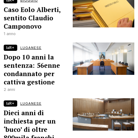
laR+
BIOGGIO
Caso Eolo Alberti,
sentito Claudio
Camponovo
1 anno
laR+
LUGANESE
Dopo 10 anni la
sentenza: 56enne
condannato per
cattiva gestione
2 anni
laR+
LUGANESE
Dieci anni di
inchiesta per un
‘buco’ di oltre
800mila franchi