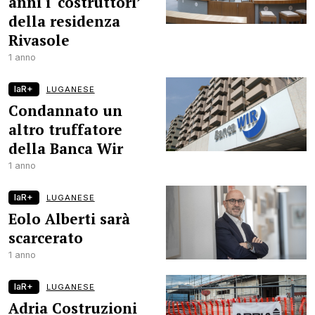
anni i ‘costruttori’
della residenza
Rivasole
1 anno
laR+
LUGANESE
Condannato un
altro truffatore
della Banca Wir
1 anno
laR+
LUGANESE
Eolo Alberti sarà
scarcerato
1 anno
laR+
LUGANESE
Adria Costruzioni