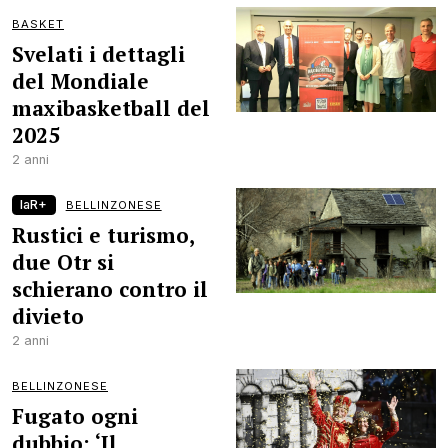
BASKET
Svelati i dettagli
del Mondiale
maxibasketball del
2025
2 anni
laR+
BELLINZONESE
Rustici e turismo,
due Otr si
schierano contro il
divieto
2 anni
BELLINZONESE
Fugato ogni
dubbio: ‘Il