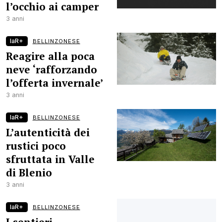
l’occhio ai camper
3 anni
laR+
BELLINZONESE
Reagire alla poca
neve ‘rafforzando
l’offerta invernale’
3 anni
laR+
BELLINZONESE
L’autenticità dei
rustici poco
sfruttata in Valle
di Blenio
3 anni
laR+
BELLINZONESE