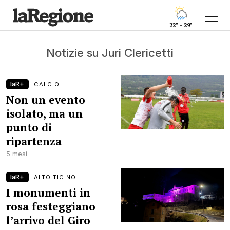
22° - 29°
Notizie su Juri Clericetti
laR+
CALCIO
Non un evento
isolato, ma un
punto di
ripartenza
5 mesi
laR+
ALTO TICINO
I monumenti in
rosa festeggiano
l’arrivo del Giro