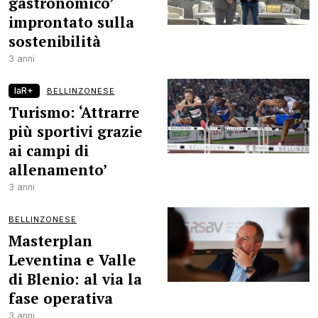
gastronomico’
improntato sulla
sostenibilità
3 anni
laR+
BELLINZONESE
Turismo: ‘Attrarre
più sportivi grazie
ai campi di
allenamento’
3 anni
BELLINZONESE
Masterplan
Leventina e Valle
di Blenio: al via la
fase operativa
3 anni