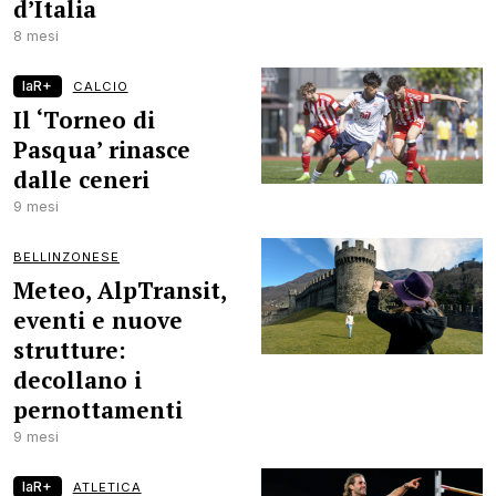
d’Italia
8 mesi
laR+
CALCIO
Il ‘Torneo di
Pasqua’ rinasce
dalle ceneri
9 mesi
BELLINZONESE
Meteo, AlpTransit,
eventi e nuove
strutture:
decollano i
pernottamenti
9 mesi
laR+
ATLETICA