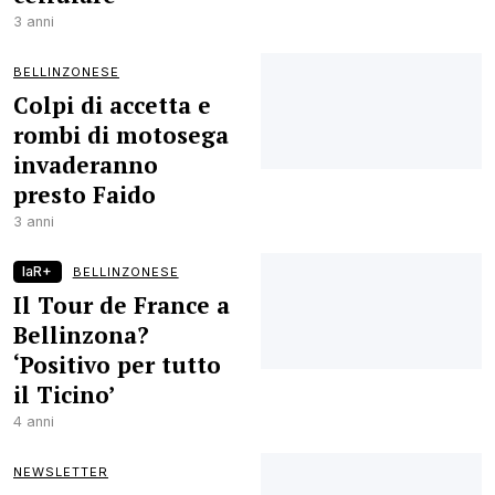
3 anni
BELLINZONESE
Colpi di accetta e
rombi di motosega
invaderanno
presto Faido
3 anni
laR+
BELLINZONESE
Il Tour de France a
Bellinzona?
‘Positivo per tutto
il Ticino’
4 anni
NEWSLETTER