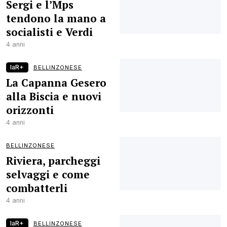
Sergi e l’Mps
tendono la mano a
socialisti e Verdi
4 anni
laR+
BELLINZONESE
La Capanna Gesero
alla Biscia e nuovi
orizzonti
4 anni
BELLINZONESE
Riviera, parcheggi
selvaggi e come
combatterli
4 anni
laR+
BELLINZONESE