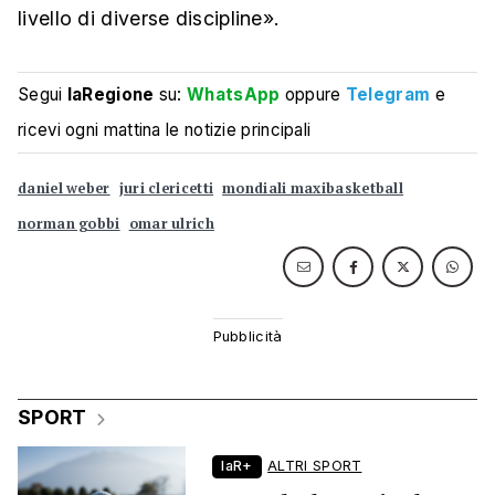
livello di diverse discipline».
Segui
laRegione
su:
WhatsApp
oppure
Telegram
e
ricevi ogni mattina le notizie principali
daniel weber
juri clericetti
mondiali maxibasketball
norman gobbi
omar ulrich
SPORT
laR+
ALTRI SPORT