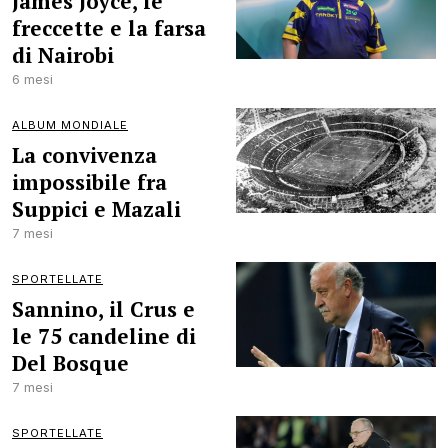
James Joyce, le
freccette e la farsa
di Nairobi
6 mesi
ALBUM MONDIALE
La convivenza
impossibile fra
Suppici e Mazali
7 mesi
SPORTELLATE
Sannino, il Crus e
le 75 candeline di
Del Bosque
7 mesi
SPORTELLATE