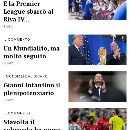
E la Premier
League sbarcò al
Riva IV...
1 sett
IL COMMENTO
Un Mundialito, ma
molto seguito
2 sett
I MONDIALI DAL DIVANO
Gianni Infantino il
plenipotenziario
3 sett
IL COMMENTO
Stavolta il
colpevole ha nome