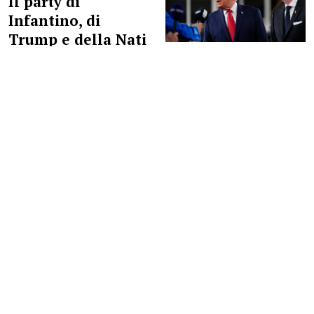
Il party di
Infantino, di
Trump e della Nati
8 mesi
CULTURE
La storia sociale
del contrabbando
8 mesi
SPORTELLATE
Addio a Nicola
Pietrangeli,
invidiato viveur e
tennista
8 mesi
SPORTELLATE