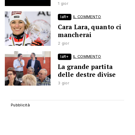
1 gior
laR+
IL COMMENTO
Cara Lara, quanto ci
mancherai
2 gior
laR+
IL COMMENTO
La grande partita
delle destre divise
3 gior