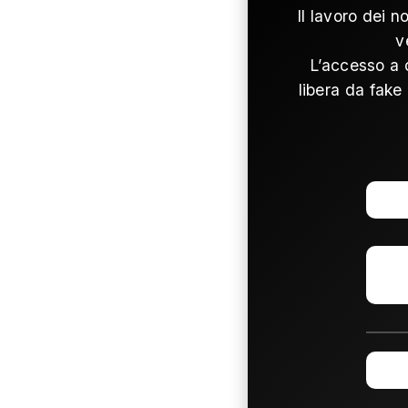
Il lavoro dei n
v
L’accesso a 
libera da fake 