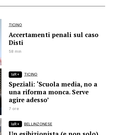
TICINO
Accertamenti penali sul caso
Disti
58 min
laR+
TICINO
Speziali: ‘Scuola media, no a
una riforma monca. Serve
agire adesso’
7 ore
laR+
BELLINZONESE
Un esibizionista (e non solo)