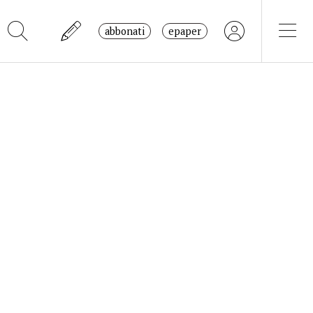
abbonati
epaper