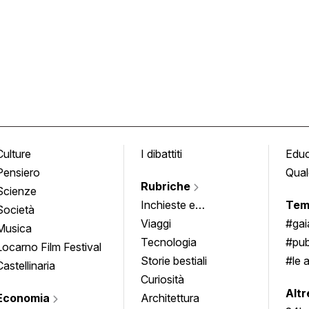
Culture
I dibattiti
Edu
Pensiero
Qual
Rubriche
Scienze
Inchieste e
Tem
Società
approfondimenti
Viaggi
#ga
Musica
Tecnologia
#pub
Locarno Film Festival
Storie bestiali
#le 
Castellinaria
Curiosità
info
Altr
Economia
Architettura