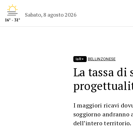
Sabato, 8 agosto 2026
16° - 31°
laR+
BELLINZONESE
La tassa di 
progettuali
I maggiori ricavi dovu
soggiorno andranno a 
dell’intero territorio.