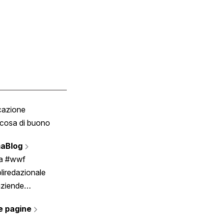
cazione
Tombola
cosa di buono
Fumetto
Vignette
aBlog
Scrivici
ia #wwf
liredazionale
aziende
rmano
e pagine