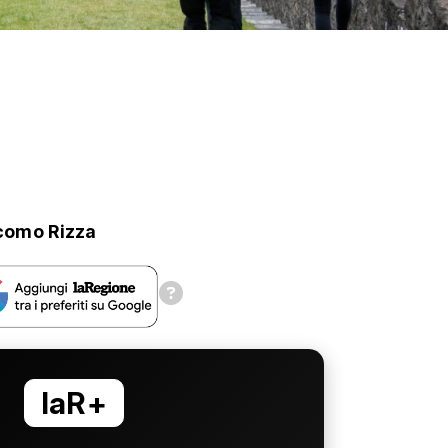
como Rizza
laR+