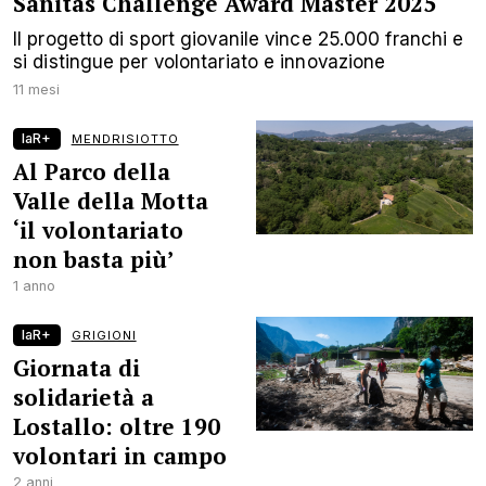
Sanitas Challenge Award Master 2025
Il progetto di sport giovanile vince 25.000 franchi e
si distingue per volontariato e innovazione
11 mesi
laR+
MENDRISIOTTO
Al Parco della
Valle della Motta
‘il volontariato
non basta più’
1 anno
laR+
GRIGIONI
Giornata di
solidarietà a
Lostallo: oltre 190
volontari in campo
2 anni