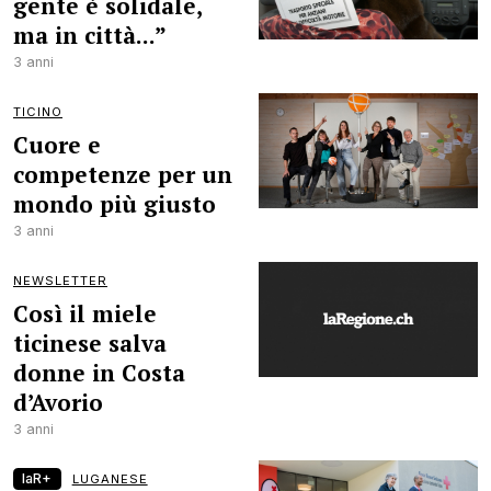
gente è solidale,
ma in città...”
3 anni
TICINO
Cuore e
competenze per un
mondo più giusto
3 anni
NEWSLETTER
Così il miele
ticinese salva
donne in Costa
d’Avorio
3 anni
laR+
LUGANESE