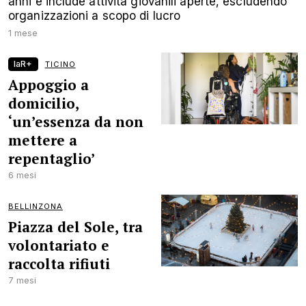
anni e include attività giovanili aperte, escludendo
organizzazioni a scopo di lucro
1 mese
laR+
TICINO
Appoggio a
domicilio,
‘un’essenza da non
mettere a
repentaglio’
6 mesi
BELLINZONA
Piazza del Sole, tra
volontariato e
raccolta rifiuti
7 mesi