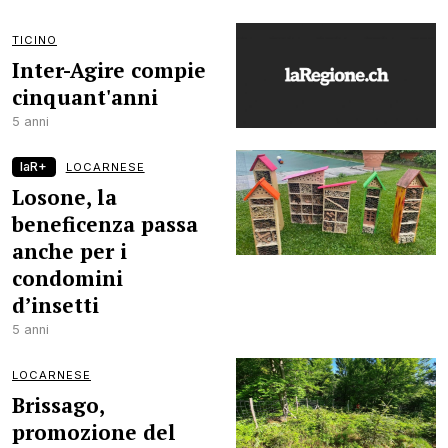
TICINO
Inter-Agire compie
cinquant'anni
5 anni
laR+
LOCARNESE
Losone, la
beneficenza passa
anche per i
condomini
d’insetti
5 anni
LOCARNESE
Brissago,
promozione del