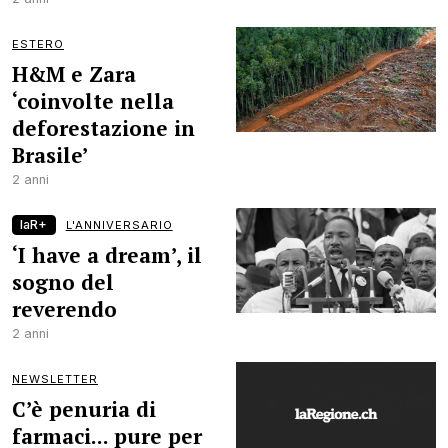
ESTERO
H&M e Zara
‘coinvolte nella
deforestazione in
Brasile’
2 anni
laR+
L'ANNIVERSARIO
‘I have a dream’, il
sogno del
reverendo
2 anni
NEWSLETTER
C’è penuria di
farmaci... pure per