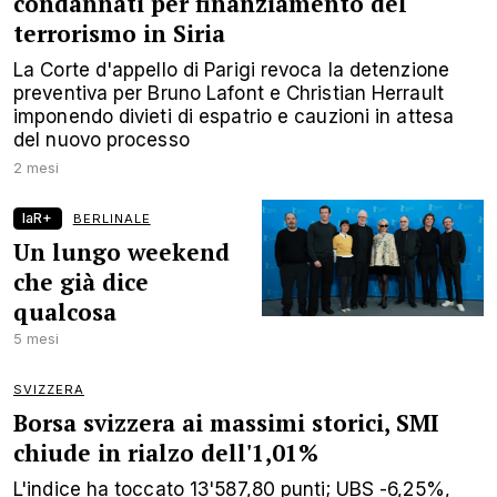
condannati per finanziamento del
terrorismo in Siria
La Corte d'appello di Parigi revoca la detenzione
preventiva per Bruno Lafont e Christian Herrault
imponendo divieti di espatrio e cauzioni in attesa
del nuovo processo
2 mesi
laR+
BERLINALE
Un lungo weekend
che già dice
qualcosa
5 mesi
SVIZZERA
Borsa svizzera ai massimi storici, SMI
chiude in rialzo dell'1,01%
L'indice ha toccato 13'587,80 punti; UBS -6,25%,