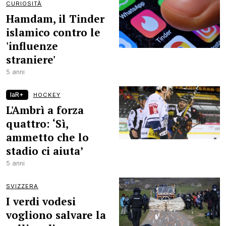
CURIOSITÀ
Hamdam, il Tinder
islamico contro le
'influenze
straniere'
5 anni
laR+
HOCKEY
L'Ambrì a forza
quattro: ‘Sì,
ammetto che lo
stadio ci aiuta’
5 anni
SVIZZERA
I verdi vodesi
vogliono salvare la