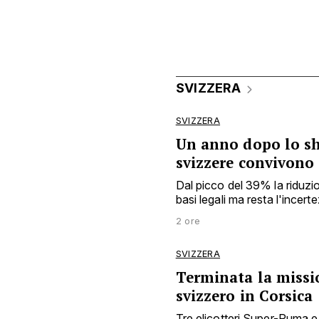
SVIZZERA
SVIZZERA
Un anno dopo lo sh
svizzere convivono
Dal picco del 39% la riduzio
basi legali ma resta l'incert
2 ore
SVIZZERA
Terminata la missio
svizzero in Corsica
Tre elicotteri Super-Puma e 