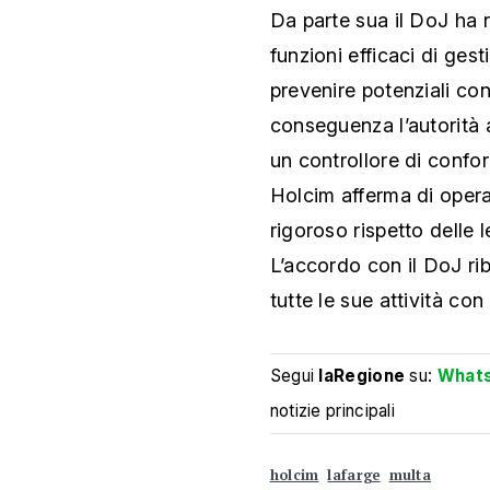
Da parte sua il DoJ ha r
funzioni efficaci di gest
prevenire potenziali co
conseguenza l’autorità 
un controllore di confo
Holcim afferma di operar
rigoroso rispetto delle l
L’accordo con il DoJ ri
tutte le sue attività con
Segui
laRegione
su:
What
notizie principali
holcim
lafarge
multa