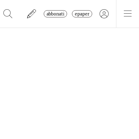
abbonati
epaper