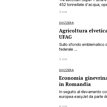
452 tonnellate d'acqua, o
3 ore
SVIZZERA
Agricoltura elvetic
UFAG
Sullo sfondo emblematico dei
federale ...
3 ore
SVIZZERA
Economia ginevrina 
in Romandia
In seguito al rilevamento 
europea easyJet da parte del
4 ore