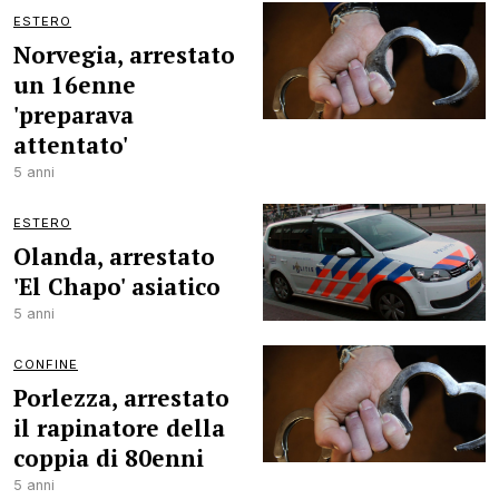
ESTERO
Norvegia, arrestato
un 16enne
'preparava
attentato'
5 anni
ESTERO
Olanda, arrestato
'El Chapo' asiatico
5 anni
CONFINE
Porlezza, arrestato
il rapinatore della
coppia di 80enni
5 anni