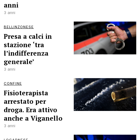
anni
3 anni
BELLINZONESE
Presa a calci in
stazione ‘tra
l’indifferenza
generale’
3 anni
CONFINE
Fisioterapista
arrestato per
droga. Era attivo
anche a Viganello
3 anni