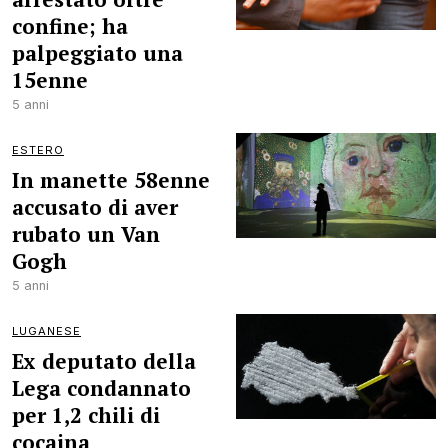
confine; ha
palpeggiato una
15enne
5 anni
ESTERO
In manette 58enne
accusato di aver
rubato un Van
Gogh
5 anni
LUGANESE
Ex deputato della
Lega condannato
per 1,2 chili di
cocaina