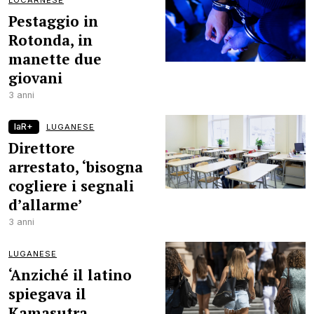
LOCARNESE
Pestaggio in
Rotonda, in
manette due
giovani
3 anni
laR+
LUGANESE
Direttore
arrestato, ‘bisogna
cogliere i segnali
d’allarme’
3 anni
LUGANESE
‘Anziché il latino
spiegava il
Kamasutra,