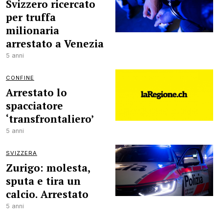
Svizzero ricercato
per truffa
milionaria
arrestato a Venezia
5 anni
CONFINE
Arrestato lo
spacciatore
‘transfrontaliero’
5 anni
SVIZZERA
Zurigo: molesta,
sputa e tira un
calcio. Arrestato
5 anni