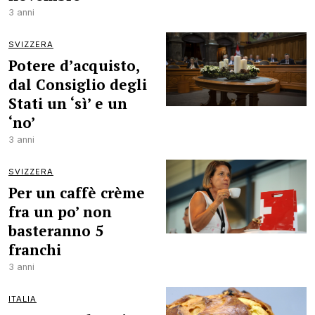
3 anni
SVIZZERA
Potere d’acquisto,
dal Consiglio degli
Stati un ‘sì’ e un
‘no’
3 anni
SVIZZERA
Per un caffè crème
fra un po’ non
basteranno 5
franchi
3 anni
ITALIA