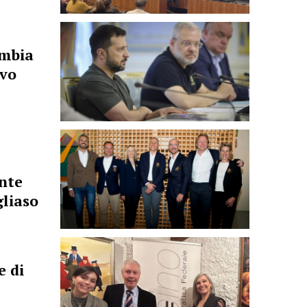
ambia
ivo
nte
gliaso
e di