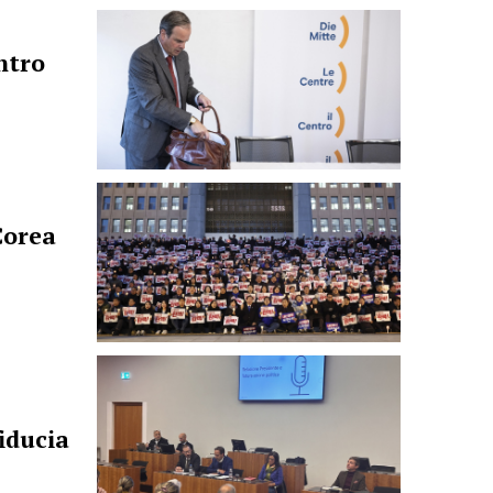
ntro
Corea
iducia