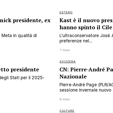
ESTERO
ick presidente, ex
Kast è il nuovo pre
hanno spinto il Cile
 Meta in qualità di
L'ultraconservatore José A
preferenze nel...
7 mesi
SVIZZERA
etto presidente
CN: Pierre-André Pa
Nazionale
egli Stati per il 2025-
Pierre-André Page (PLR/AG)
sessione invernale nuovo .
8 mesi
CULTURE