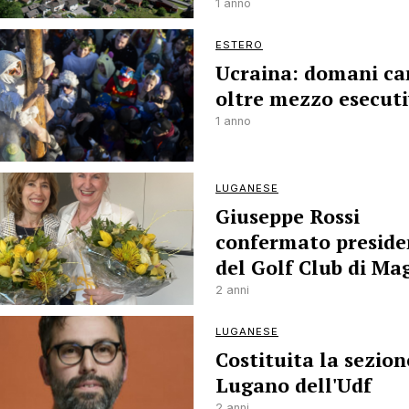
1 anno
ESTERO
Ucraina: domani c
oltre mezzo esecut
1 anno
LUGANESE
Giuseppe Rossi
confermato preside
del Golf Club di Ma
2 anni
LUGANESE
Costituita la sezion
Lugano dell'Udf
2 anni