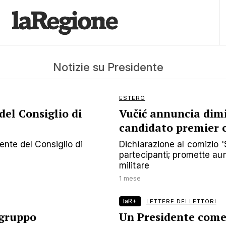
Notizie su Presidente
ESTERO
del Consiglio di
Vučić annuncia dimi
candidato premier co
ente del Consiglio di
Dichiarazione al comizio '
partecipanti; promette aum
militare
1 mese
laR+
LETTERE DEI LETTORI
 gruppo
Un Presidente come