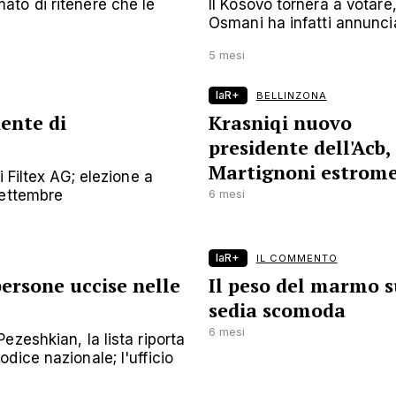
to di ritenere che le
Il Kosovo tornerà a votare
Osmani ha infatti annuncia
5 mesi
laR+
BELLINZONA
ente di
Krasniqi nuovo
presidente dell'Acb,
Martignoni estrom
 Filtex AG; elezione a
settembre
6 mesi
laR+
IL COMMENTO
persone uccise nelle
Il peso del marmo 
sedia scomoda
6 mesi
zeshkian, la lista riporta
dice nazionale; l'ufficio