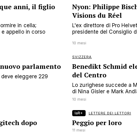
ue anni, il figlio
Nyon: Philippe Bisc
Visions du Réel
ormire in cella;
L'ex direttore di Pro Helve
 e appello in corso
presidente del Consiglio di.
10 mesi
SVIZZERA
 e nuovo parlamento
Benedikt Schmid ele
del Centro
e deve eleggere 229
Lo zurighese succede a M
di Nina Gisler e Mark Andl
10 mesi
laR+
LETTERE DEI LETTORI
gitech dopo
Peggio per loro
11 mesi