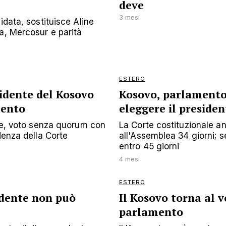
deve
3 mesi
idata, sostituisce Aline
a, Mercosur e parità
ESTERO
sidente del Kosovo
Kosovo, parlamento 
mento
eleggere il presiden
one, voto senza quorum con
La Corte costituzionale a
denza della Corte
all'Assemblea 34 giorni; s
entro 45 giorni
4 mesi
ESTERO
dente non può
Il Kosovo torna al v
parlamento