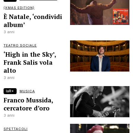
(XMAS EDITION)
È Natale, ‘condividi
album’
3 anni
TEATRO SOCIALE
‘High in the Sky’,
Frank Salis vola
alto
3 anni
laR+
MUSICA
Franco Mussida,
cercatore d’oro
3 anni
SPETTACOLI