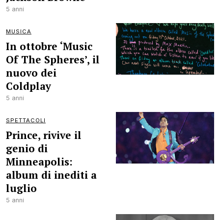
5 anni
MUSICA
In ottobre ‘Music
Of The Spheres’, il
nuovo dei
Coldplay
5 anni
SPETTACOLI
Prince, rivive il
genio di
Minneapolis:
album di inediti a
luglio
5 anni