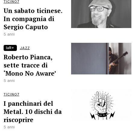
TICINO7
Un sabato ticinese.
In compagnia di
Sergio Caputo
5 anni
laR+
JAZZ
Roberto Pianca,
sette tracce di
‘Mono No Aware’
5 anni
TICINO7
I panchinari del
Metal. 10 dischi da
riscoprire
5 anni