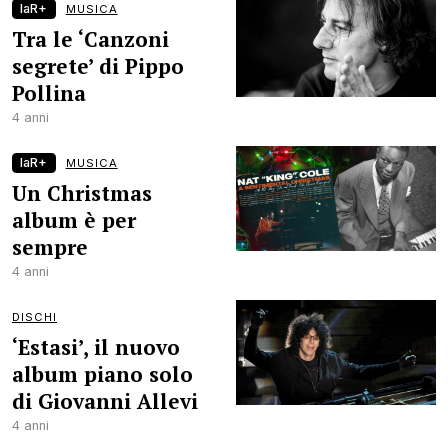
laR+
MUSICA
Tra le ‘Canzoni
segrete’ di Pippo
Pollina
4 anni
laR+
MUSICA
Un Christmas
album è per
sempre
4 anni
DISCHI
‘Estasi’, il nuovo
album piano solo
di Giovanni Allevi
4 anni