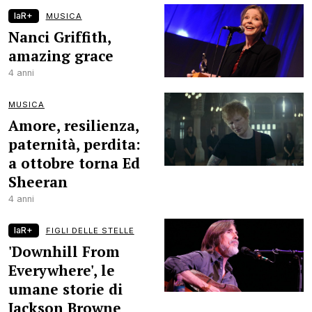
laR+
MUSICA
Nanci Griffith,
amazing grace
4 anni
MUSICA
Amore, resilienza,
paternità, perdita:
a ottobre torna Ed
Sheeran
4 anni
laR+
FIGLI DELLE STELLE
'Downhill From
Everywhere', le
umane storie di
Jackson Browne