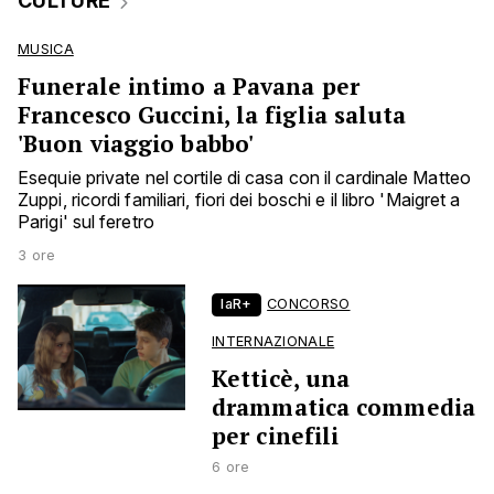
CULTURE
MUSICA
Funerale intimo a Pavana per
Francesco Guccini, la figlia saluta
'Buon viaggio babbo'
Esequie private nel cortile di casa con il cardinale Matteo
Zuppi, ricordi familiari, fiori dei boschi e il libro 'Maigret a
Parigi' sul feretro
3 ore
laR+
CONCORSO
INTERNAZIONALE
Ketticè, una
drammatica commedia
per cinefili
6 ore