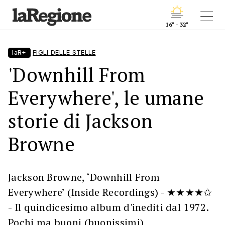
16° - 32°
laR+
FIGLI DELLE STELLE
'Downhill From
Everywhere', le umane
storie di Jackson
Browne
Jackson Browne, ‘Downhill From
Everywhere’ (Inside Recordings) - ★★★★✩
- Il quindicesimo album d'inediti dal 1972.
Pochi ma buoni (buonissimi)