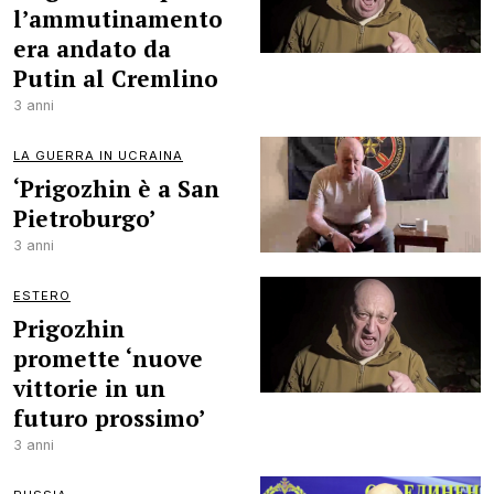
l’ammutinamento
era andato da
Putin al Cremlino
3 anni
LA GUERRA IN UCRAINA
‘Prigozhin è a San
Pietroburgo’
3 anni
ESTERO
Prigozhin
promette ‘nuove
vittorie in un
futuro prossimo’
3 anni