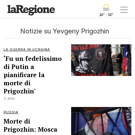
21° - 35°
Notizie su Yevgeny Prigozhin
LA GUERRA IN UCRAINA
‘Fu un fedelissimo
di Putin a
pianificare la
morte di
Prigozhin'
2 anni
RUSSIA
Morte di
Prigozhin: Mosca