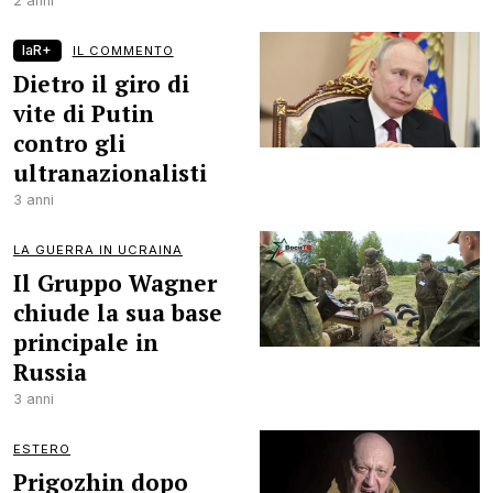
2 anni
laR+
IL COMMENTO
Dietro il giro di
vite di Putin
contro gli
ultranazionalisti
3 anni
LA GUERRA IN UCRAINA
Il Gruppo Wagner
chiude la sua base
principale in
Russia
3 anni
ESTERO
Prigozhin dopo