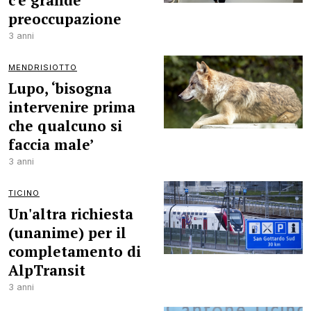
c'è grande
preoccupazione
3 anni
MENDRISIOTTO
Lupo, ‘bisogna
intervenire prima
che qualcuno si
faccia male’
3 anni
TICINO
Un'altra richiesta
(unanime) per il
completamento di
AlpTransit
3 anni