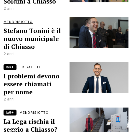
Soldini a Chiasso
2 anni
MENDRISIOTTO
Stefano Tonini è il
nuovo municipale
di Chiasso
2 anni
laR+
I DIBATTITI
I problemi devono
essere chiamati
per nome
2 anni
laR+
MENDRISIOTTO
La Lega rischia il
seggio a Chiasso?