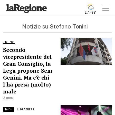
21° - 36°
Notizie su Stefano Tonini
TICINO
Secondo
vicepresidente del
Gran Consiglio, la
Lega propone Sem
Genini. Ma c'è chi
l'ha presa (molto)
male
2 mesi
laR+
LUGANESE