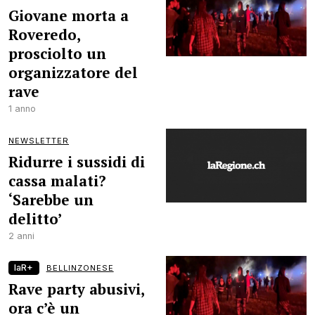
Giovane morta a
Roveredo,
prosciolto un
organizzatore del
rave
1 anno
NEWSLETTER
Ridurre i sussidi di
cassa malati?
‘Sarebbe un
delitto’
2 anni
laR+
BELLINZONESE
Rave party abusivi,
ora c’è un