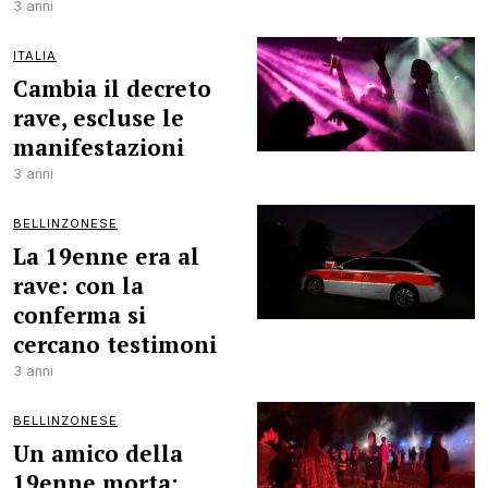
3 anni
ITALIA
Cambia il decreto
rave, escluse le
manifestazioni
3 anni
BELLINZONESE
La 19enne era al
rave: con la
conferma si
cercano testimoni
3 anni
BELLINZONESE
Un amico della
19enne morta: