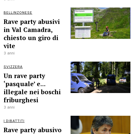
BELLINZONESE
Rave party abusivi
in Val Camadra,
chiesto un giro di
vite
3 anni
SVIZZERA
Un rave party
‘pasquale’ e...
illegale nei boschi
friburghesi
3 anni
I DIBATTITI
Rave party abusivo