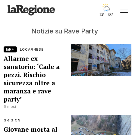
23° - 33°
Notizie su Rave Party
laR+
LOCARNESE
Allarme ex
sanatorio: ‘Cade a
pezzi. Rischio
sicurezza oltre a
maranza e rave
party’
6 mesi
GRIGIONI
Giovane morta al