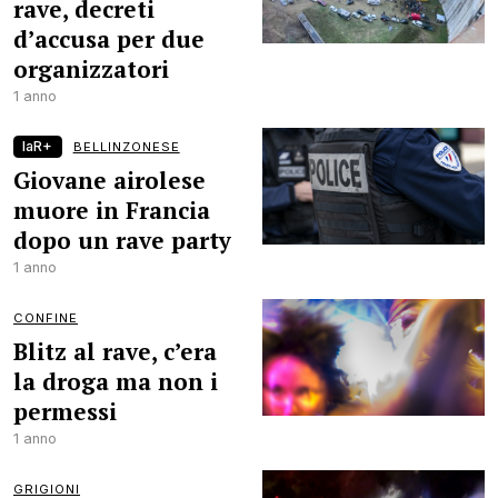
rave, decreti
d’accusa per due
organizzatori
1 anno
laR+
BELLINZONESE
Giovane airolese
muore in Francia
dopo un rave party
1 anno
CONFINE
Blitz al rave, c’era
la droga ma non i
permessi
1 anno
GRIGIONI