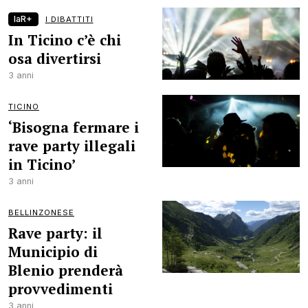
laR+
I DIBATTITI
In Ticino c’è chi
osa divertirsi
3 anni
TICINO
‘Bisogna fermare i
rave party illegali
in Ticino’
3 anni
BELLINZONESE
Rave party: il
Municipio di
Blenio prenderà
provvedimenti
3 anni