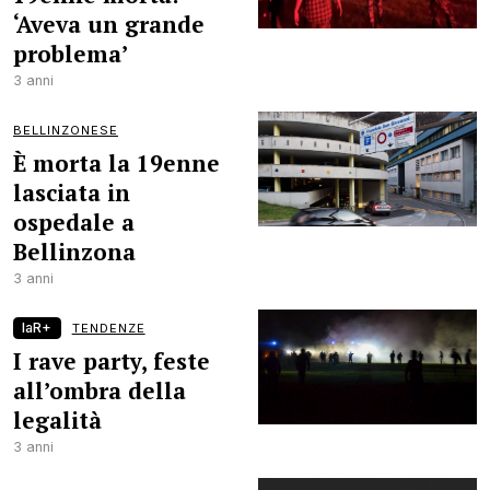
‘Aveva un grande
problema’
3 anni
BELLINZONESE
È morta la 19enne
lasciata in
ospedale a
Bellinzona
3 anni
laR+
TENDENZE
I rave party, feste
all’ombra della
legalità
3 anni