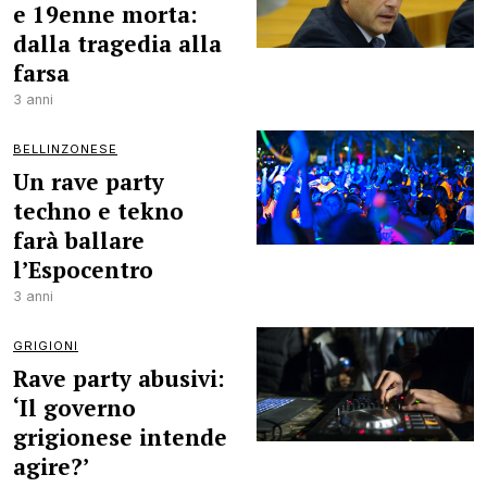
e 19enne morta:
dalla tragedia alla
farsa
3 anni
BELLINZONESE
Un rave party
techno e tekno
farà ballare
l’Espocentro
3 anni
GRIGIONI
Rave party abusivi:
‘Il governo
grigionese intende
agire?’