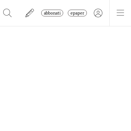
abbonati
epaper