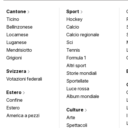
Cantone
Sport
Ticino
Hockey
Bellinzonese
Calcio
Locarnese
Calcio regionale
Luganese
Sci
Mendrisiotto
Tennis
Grigioni
Formula 1
Altri sport
Svizzera
Storie mondiali
Votazioni federali
Sportellate
Luce rossa
Estero
Album mondiale
Confine
Estero
Culture
America a pezzi
Arte
Spettacoli