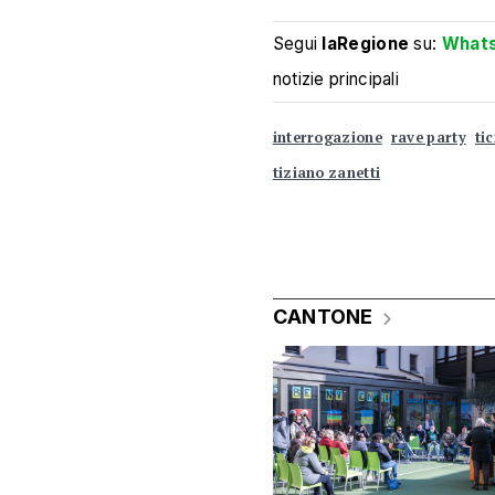
Segui
laRegione
su:
What
notizie principali
interrogazione
rave party
ti
tiziano zanetti
CANTONE