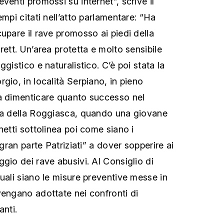
venti promossi su internet”, scrive il
empi citati nell’atto parlamentare: “Ha
upare il rave promosso ai piedi della
rett. Un’area protetta e molto sensibile
gistico e naturalistico. C’è poi stata la
gio, in località Serpiano, in pieno
za dimenticare quanto successo nel
iga della Roggiasca, quando una giovane
netti sottolinea poi come siano i
 gran parte Patriziati” a dover sopperire ai
gio dei rave abusivi. Al Consiglio di
uali siano le misure preventive messe in
vengano adottate nei confronti di
anti.