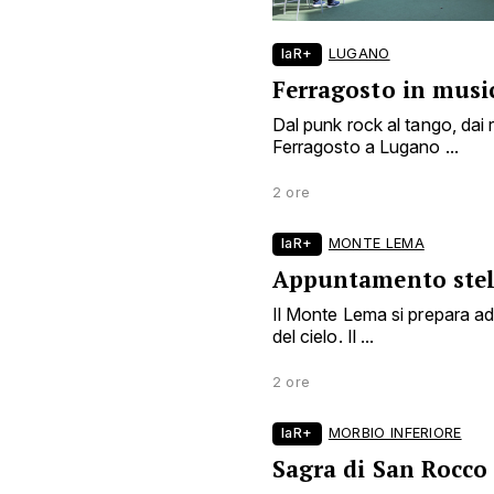
laR+
LUGANO
Ferragosto in musi
Dal punk rock al tango, dai r
Ferragosto a Lugano ...
2 ore
laR+
MONTE LEMA
Appuntamento stel
Il Monte Lema si prepara ad
del cielo. Il ...
2 ore
laR+
MORBIO INFERIORE
Sagra di San Rocco