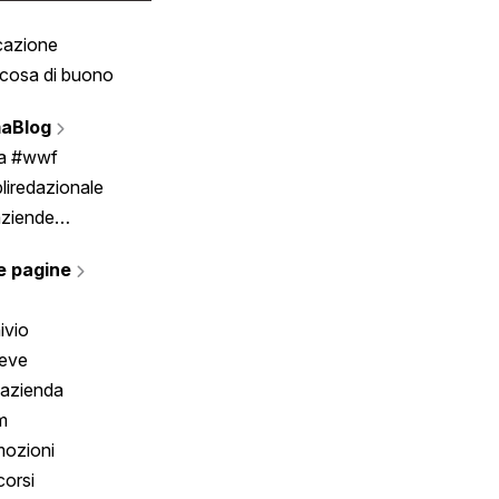
cazione
Tombola
cosa di buono
Fumetto
Vignette
aBlog
Scrivici
ia #wwf
liredazionale
aziende
rmano
e pagine
ivio
reve
 azienda
m
ozioni
orsi