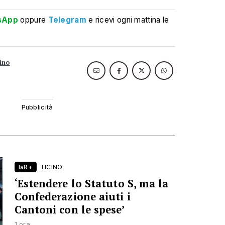
sApp
oppure
Telegram
e ricevi ogni mattina le
cino
laR+
TICINO
‘Estendere lo Statuto S, ma la
Confederazione aiuti i
Cantoni con le spese’
1 ora