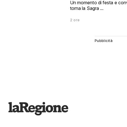
Un momento di festa e convi
torna la Sagra ...
2 ore