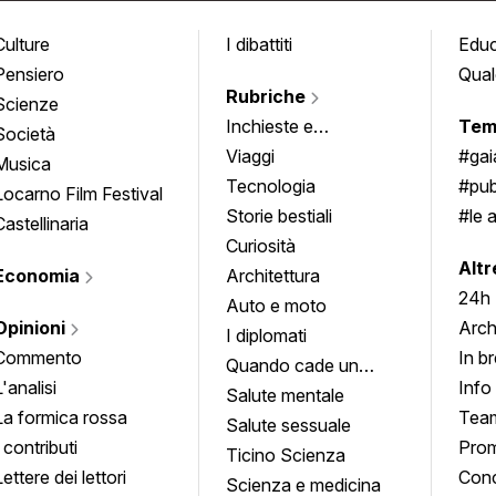
Culture
I dibattiti
Edu
Pensiero
Qual
Rubriche
Scienze
Inchieste e
Tem
Società
approfondimenti
Viaggi
#ga
Musica
Tecnologia
#pub
Locarno Film Festival
Storie bestiali
#le 
Castellinaria
Curiosità
info
Altr
Economia
Architettura
24h
Auto e moto
Opinioni
Arch
I diplomati
Commento
In b
Quando cade un
L'analisi
Info
quadro
Salute mentale
La formica rossa
Tea
Salute sessuale
I contributi
Prom
Ticino Scienza
Lettere dei lettori
Conc
Scienza e medicina