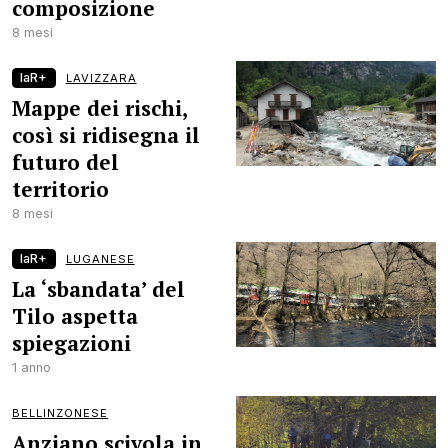
composizione
8 mesi
laR+
LAVIZZARA
Mappe dei rischi,
così si ridisegna il
futuro del
territorio
8 mesi
laR+
LUGANESE
La ‘sbandata’ del
Tilo aspetta
spiegazioni
1 anno
BELLINZONESE
Anziano scivola in