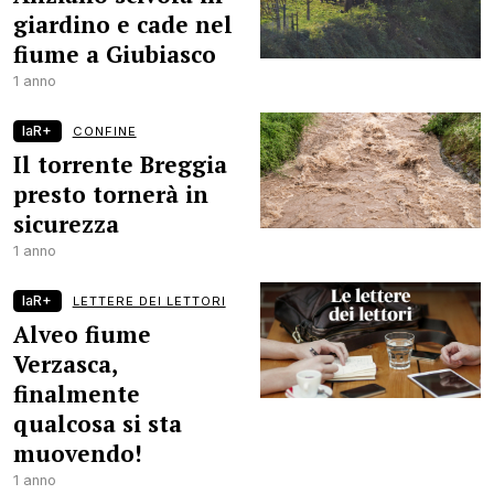
giardino e cade nel
fiume a Giubiasco
1 anno
laR+
CONFINE
Il torrente Breggia
presto tornerà in
sicurezza
1 anno
laR+
LETTERE DEI LETTORI
Alveo fiume
Verzasca,
finalmente
qualcosa si sta
muovendo!
1 anno