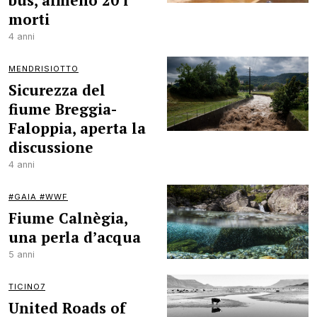
bus, almeno 20 i
morti
4 anni
MENDRISIOTTO
Sicurezza del
fiume Breggia-
Faloppia, aperta la
discussione
4 anni
#GAIA #WWF
Fiume Calnègia,
una perla d’acqua
5 anni
TICINO7
United Roads of