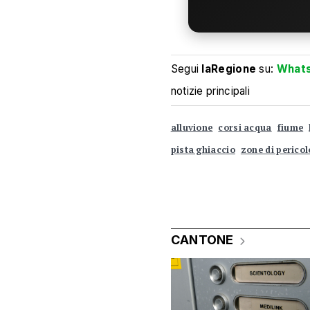
Segui
laRegione
su:
What
notizie principali
alluvione
corsi acqua
fiume
pista ghiaccio
zone di pericol
CANTONE