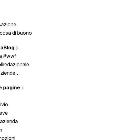
cazione
Tombola
cosa di buono
Fumetto
Vignette
aBlog
Scrivici
ia #wwf
liredazionale
aziende
rmano
e pagine
ivio
reve
 azienda
m
ozioni