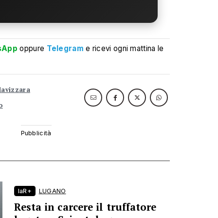
sApp
oppure
Telegram
e ricevi ogni mattina le
lavizzara
o
laR+
LUGANO
Resta in carcere il truffatore