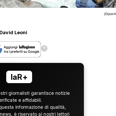
(Dipart
David Leoni
laR+
ostri giornalisti garantisce notizie
erificate e affidabili.
questa informazione di qualità,
news, è riservato ai nostri lettori