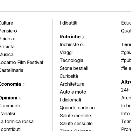
Culture
I dibattiti
Edu
Pensiero
Qual
Rubriche
Scienze
Inchieste e
Tem
Società
approfondimenti
Viaggi
#ga
Musica
Tecnologia
#pub
Locarno Film Festival
Storie bestiali
#le 
Castellinaria
Curiosità
info
Altr
Economia
Architettura
24h
Auto e moto
Opinioni
Arch
I diplomati
Commento
In b
Quando cade un
L'analisi
Info
quadro
Salute mentale
La formica rossa
Tea
Salute sessuale
I contributi
Prom