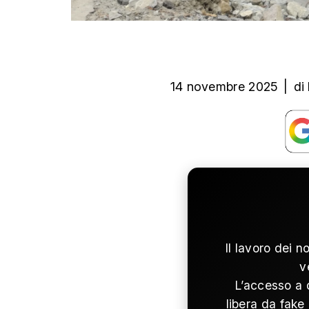
14 novembre 2025
|
di
Il lavoro dei n
v
L’accesso a 
libera da fake 