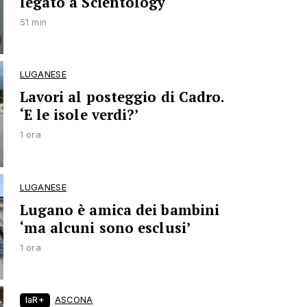
legato a Scientology
51 min
LUGANESE
Lavori al posteggio di Cadro.
‘E le isole verdi?’
1 ora
LUGANESE
Lugano è amica dei bambini
‘ma alcuni sono esclusi’
1 ora
laR+
ASCONA