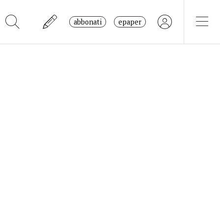
abbonati
epaper