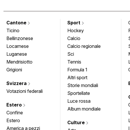
Cantone
Sport
Ticino
Hockey
Bellinzonese
Calcio
Locarnese
Calcio regionale
Luganese
Sci
Mendrisiotto
Tennis
Grigioni
Formula 1
Altri sport
Svizzera
Storie mondiali
Votazioni federali
Sportellate
Luce rossa
Estero
Album mondiale
Confine
Estero
Culture
America a pezzi