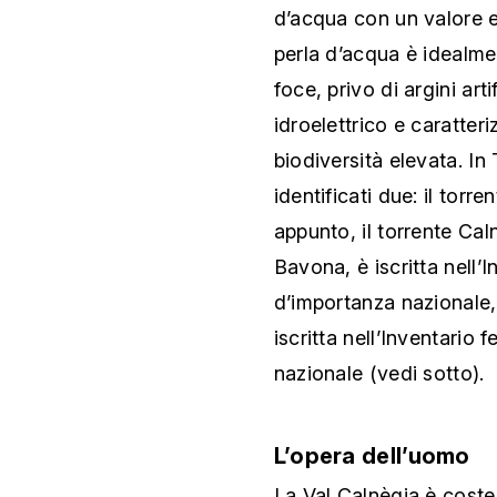
d’acqua con un valore 
perla d’acqua è idealme
foce, privo di argini arti
idroelettrico e caratter
biodiversità elevata. In
identificati due: il torr
appunto, il torrente Caln
Bavona, è iscritta nell’
d’importanza nazionale, 
iscritta nell’Inventario
nazionale (vedi sotto).
L’opera dell’uomo
La Val Calnègia è costel