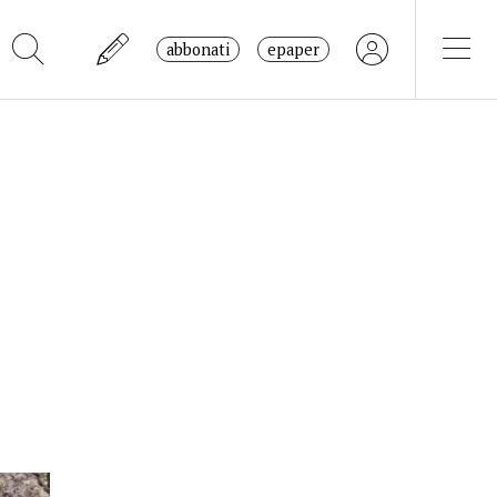
abbonati
epaper