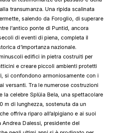
 alla transumanza. Una ripida scalinata
ermette, salendo da Foroglio, di superare
tre l’antico ponte di Puntid, ancora
coli di eventi di piena, completa il
storica d’importanza nazionale.
minuscoli edifici in pietra costruiti per
tticini e creare piccoli ambienti protetti
nti, si confondono armoniosamente con i
dai versanti. Tra le numerose costruzioni
ue la celebre Splüia Bela, una spettacolare
 30 m di lunghezza, sostenuta da un
he offriva riparo all’alpigiano e ai suoi
a Andrea Dalessi, presidente del
he negli ultimi anni si è prodigato per