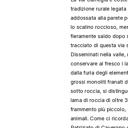
tradizione rurale legata
addossata alla parete p
lo scalino roccioso, men
fieramente saldo dopo se
tracciato di questa via 
Disseminati nella valle, 
conservare al fresco i la
dalla furia degli eleme
grossi monoliti franati 
sotto roccia, si disting
lama di roccia di oltre
frammento più piccolo, c
animali. Come ci ricord
Patriziato di Cavergno c