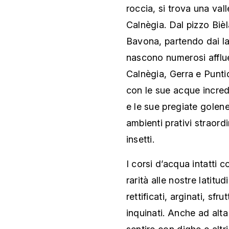
roccia, si trova una val
Calnègia. Dal pizzo Bièl
Bavona, partendo dai la
nascono numerosi affluen
Calnègia, Gerra e Puntid
con le sue acque incredi
e le sue pregiate golene
ambienti prativi straordi
insetti.
I corsi d’acqua intatti
rarità alle nostre latitud
rettificati, arginati, sfr
inquinati. Anche ad alta