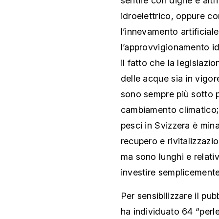
sentire con dighe e altr
idroelettrico, oppure co
l’innevamento artificiale 
l’approvvigionamento id
il fatto che la legislazi
delle acque sia in vigor
sono sempre più sotto p
cambiamento climatico; 
pesci in Svizzera è mina
recupero e rivitalizzazi
ma sono lunghi e relati
investire semplicemente
Per sensibilizzare il p
ha individuato 64 “perl