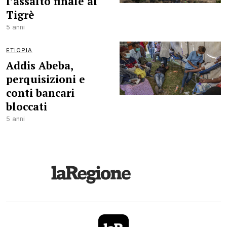
l’assalto finale al
Tigrè
5 anni
ETIOPIA
Addis Abeba,
perquisizioni e
conti bancari
bloccati
5 anni