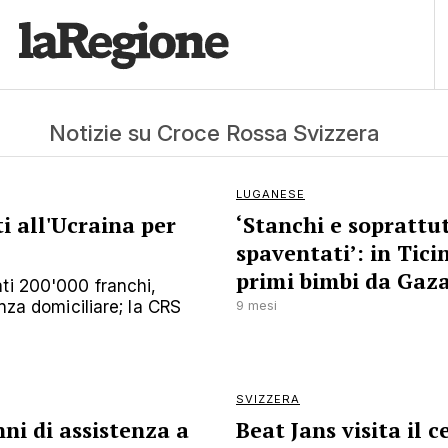
Notizie su Croce Rossa Svizzera
LUGANESE
i all'Ucraina per
‘Stanchi e soprattu
spaventati’: in Ticin
primi bimbi da Gaz
ti 200'000 franchi,
enza domiciliare; la CRS
9 mesi
SVIZZERA
ni di assistenza a
Beat Jans visita il 