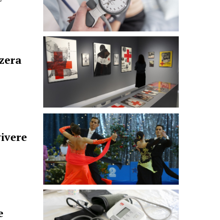
zera
vivere
e