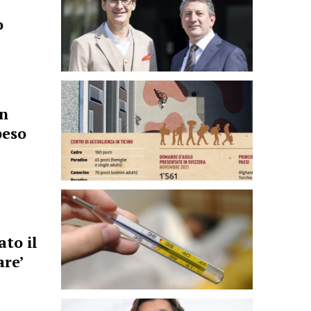
o
un
peso
to il
are’