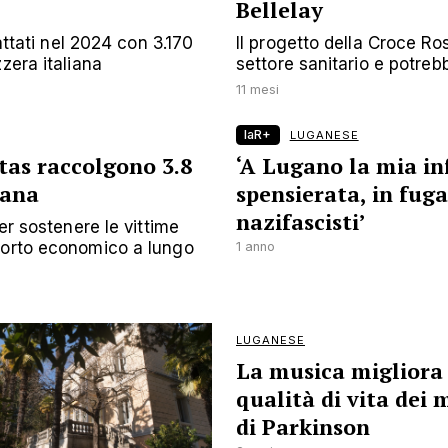
Bellelay
attati nel 2024 con 3.170
Il progetto della Croce Ros
zera italiana
settore sanitario e potreb
11 mesi
laR+
LUGANESE
tas raccolgono 3.8
‘A Lugano la mia in
rana
spensierata, in fuga
nazifascisti’
er sostenere le vittime
porto economico a lungo
1 anno
LUGANESE
La musica migliora 
qualità di vita dei 
di Parkinson