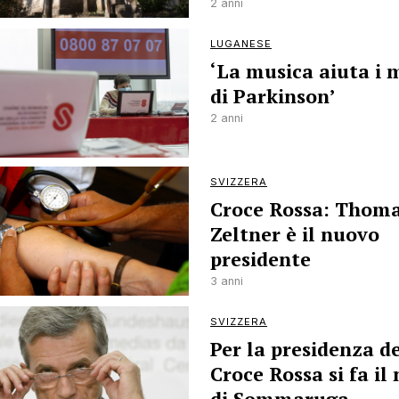
2 anni
LUGANESE
‘La musica aiuta i 
di Parkinson’
2 anni
SVIZZERA
Croce Rossa: Thom
Zeltner è il nuovo
presidente
3 anni
SVIZZERA
Per la presidenza d
Croce Rossa si fa il
di Sommaruga