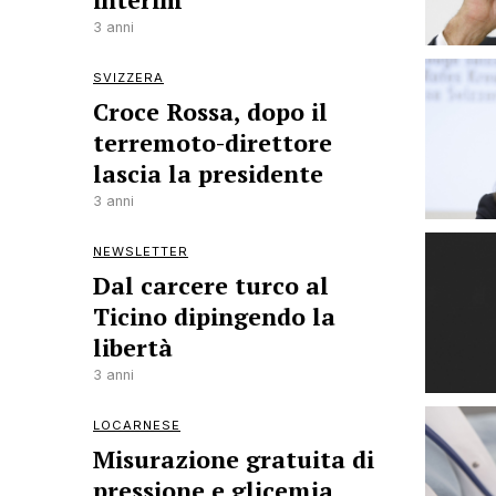
3 anni
SVIZZERA
Croce Rossa, dopo il
terremoto-direttore
lascia la presidente
3 anni
NEWSLETTER
Dal carcere turco al
Ticino dipingendo la
libertà
3 anni
LOCARNESE
Misurazione gratuita di
pressione e glicemia