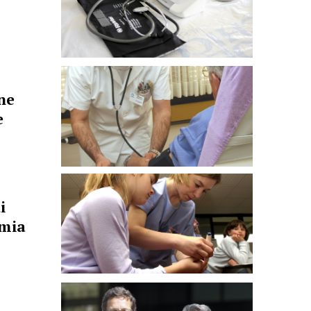
ne
e
i
emia