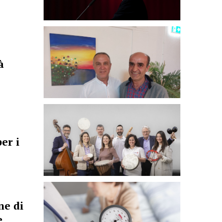
à
er i
ne di
e