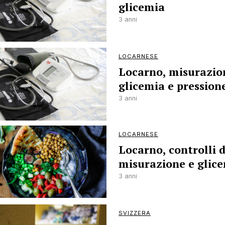
glicemia
3 anni
LOCARNESE
Locarno, misurazio
glicemia e pression
3 anni
LOCARNESE
Locarno, controlli d
misurazione e glic
3 anni
SVIZZERA