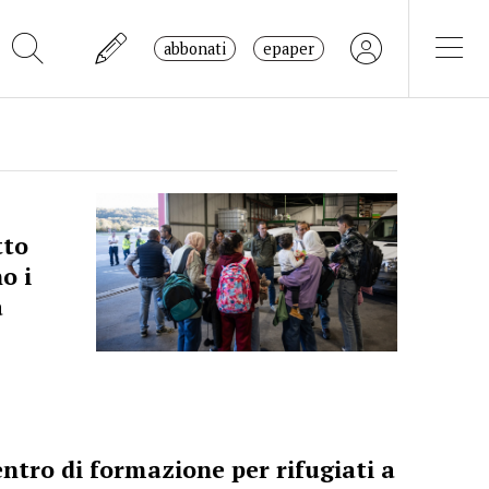
abbonati
epaper
tto
o i
a
centro di formazione per rifugiati a