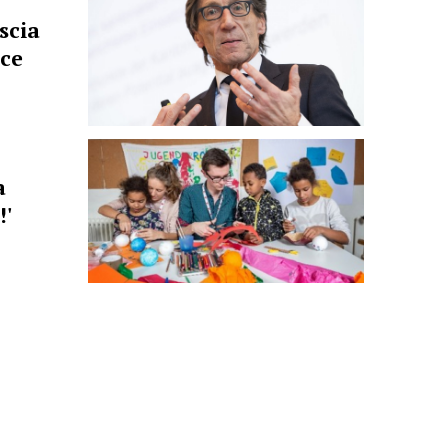
scia
oce
a
!'