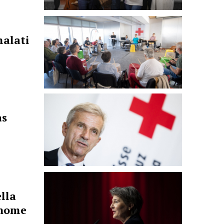
malati
as
ella
 nome