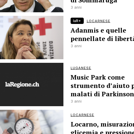
3 anni
laR+
LOCARNESE
Adanmis e quelle
pennellate di libert
3 anni
LUGANESE
Music Park come
strumento d’aiuto p
malati di Parkinson
3 anni
LOCARNESE
Locarno, misurazio
glicemia e pression