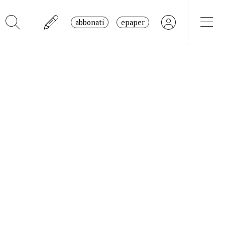
abbonati
epaper