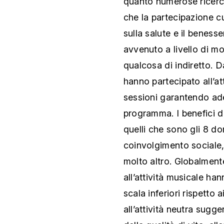
quanto numerose ricerch
che la partecipazione cu
sulla salute e il benesse
avvenuto a livello di mod
qualcosa di indiretto. 
hanno partecipato all’at
sessioni garantendo ader
programma. I benefici d
quelli che sono gli 8 dom
coinvolgimento sociale,
molto altro. Globalmente
all’attività musicale ha
scala inferiori rispetto 
all’attività neutra sug