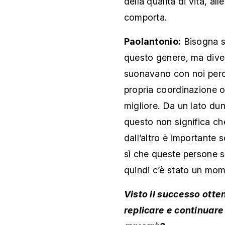
della qualità di vita, al
comporta.
Paolantonio:
Bisogna se
questo genere, ma diver
suonavano con noi perce
propria coordinazione o
migliore. Da un lato du
questo non significa che
dall’altro è importante 
sì che queste persone si
quindi c’è stato un mom
Visto il successo otten
replicare e continuare