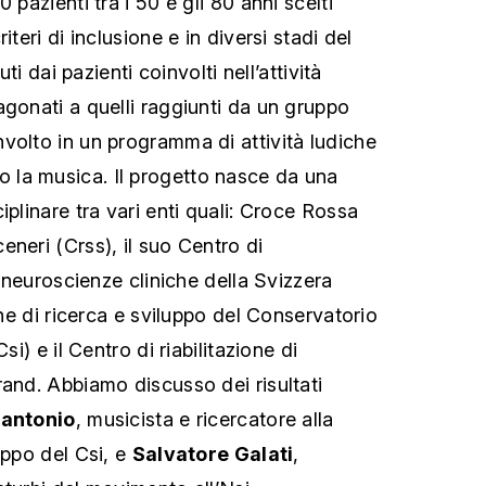
 pazienti tra i 50 e gli 80 anni scelti
iteri di inclusione e in diversi stadi del
uti dai pazienti coinvolti nell’attività
agonati a quelli raggiunti da un gruppo
volto in un programma di attività ludiche
la musica. Il progetto nasce da una
iplinare tra vari enti quali: Croce Rossa
neri (Crss), il suo Centro di
di neuroscienze cliniche della Svizzera
ione di ricerca e sviluppo del Conservatorio
si) e il Centro di riabilitazione di
rand. Abbiamo discusso dei risultati
lantonio
, musicista e ricercatore alla
uppo del Csi, e
Salvatore Galati
,