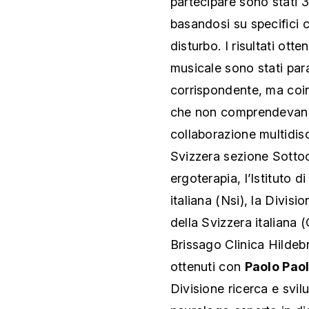
partecipare sono stati 30
basandosi su specifici cr
disturbo. I risultati otten
musicale sono stati par
corrispondente, ma coin
che non comprendevano 
collaborazione multidisc
Svizzera sezione Sottoce
ergoterapia, l’Istituto 
italiana (Nsi), la Divis
della Svizzera italiana (C
Brissago Clinica Hildeb
ottenuti con
Paolo Pao
Divisione ricerca e svil