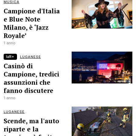
MUSICA
Campione d'Italia
e Blue Note
Milano, è ‘Jazz
Royale’
1 anno
laR+
LUGANESE
Casinò di
Campione, tredici
assunzioni che
fanno discutere
1 anno
LUGANESE
Scende, ma l'auto
riparte e la