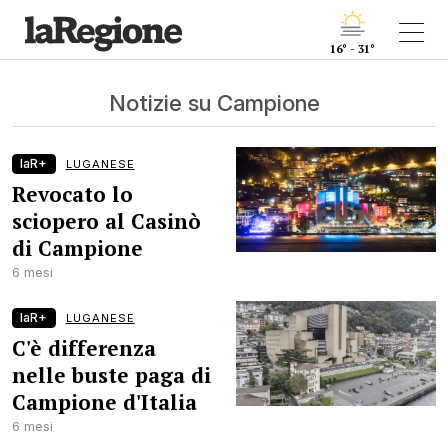
16° - 31°
Notizie su Campione
laR+
LUGANESE
Revocato lo
sciopero al Casinò
di Campione
6 mesi
laR+
LUGANESE
C'è differenza
nelle buste paga di
Campione d'Italia
6 mesi