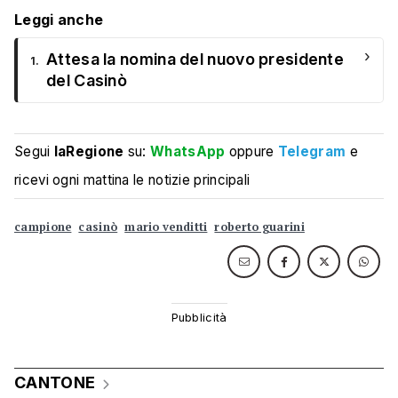
Leggi anche
›
Attesa la nomina del nuovo presidente
1.
del Casinò
Segui
laRegione
su:
WhatsApp
oppure
Telegram
e
ricevi ogni mattina le notizie principali
campione
casinò
mario venditti
roberto guarini
CANTONE