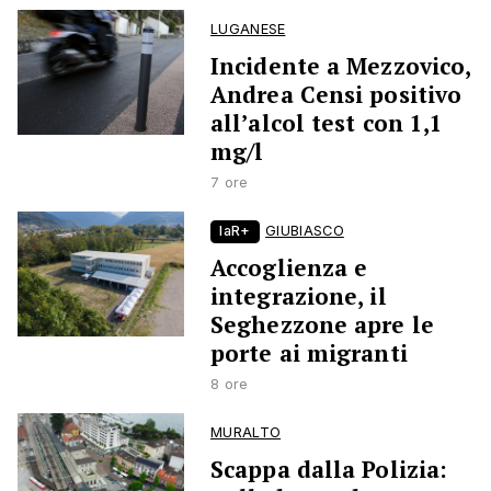
LUGANESE
Incidente a Mezzovico,
Andrea Censi positivo
all’alcol test con 1,1
mg/l
7 ore
laR+
GIUBIASCO
Accoglienza e
integrazione, il
Seghezzone apre le
porte ai migranti
8 ore
MURALTO
Scappa dalla Polizia: