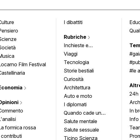
Culture
I dibattiti
Edu
Pensiero
Qual
Rubriche
Scienze
Inchieste e
Tem
Società
approfondimenti
Viaggi
#ga
Musica
Tecnologia
#pub
Locarno Film Festival
Storie bestiali
#le 
Castellinaria
Curiosità
info
Altr
Economia
Architettura
24h
Auto e moto
Opinioni
Arch
I diplomati
Commento
In b
Quando cade un
L'analisi
Info
quadro
Salute mentale
La formica rossa
Tea
Salute sessuale
I contributi
Prom
Ticino Scienza