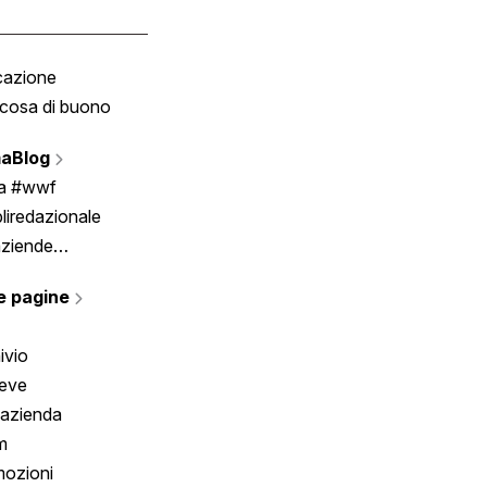
cazione
Tombola
cosa di buono
Fumetto
Vignette
aBlog
Scrivici
ia #wwf
liredazionale
aziende
rmano
e pagine
ivio
reve
 azienda
m
ozioni