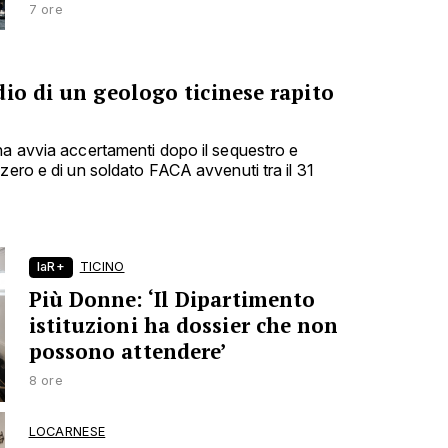
7 ore
io di un geologo ticinese rapito
na avvia accertamenti dopo il sequestro e
zero e di un soldato FACA avvenuti tra il 31
laR+
TICINO
Più Donne: ‘Il Dipartimento
istituzioni ha dossier che non
possono attendere’
8 ore
LOCARNESE