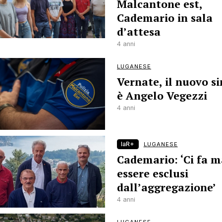
Malcantone est,
Cademario in sala
d’attesa
4 anni
LUGANESE
Vernate, il nuovo s
è Angelo Vegezzi
4 anni
laR+
LUGANESE
Cademario: ‘Ci fa m
essere esclusi
dall’aggregazione’
4 anni