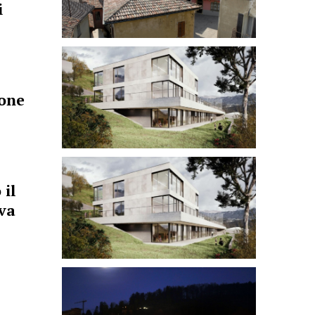
i
ione
 il
va