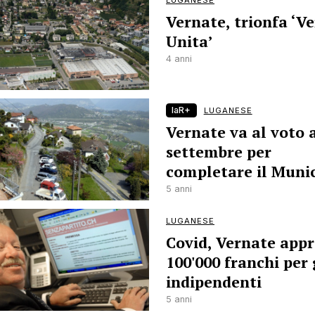
LUGANESE
Vernate, trionfa ‘V
Unita’
4 anni
laR+
LUGANESE
Vernate va al voto 
settembre per
completare il Munic
5 anni
LUGANESE
Covid, Vernate app
100'000 franchi per 
indipendenti
5 anni