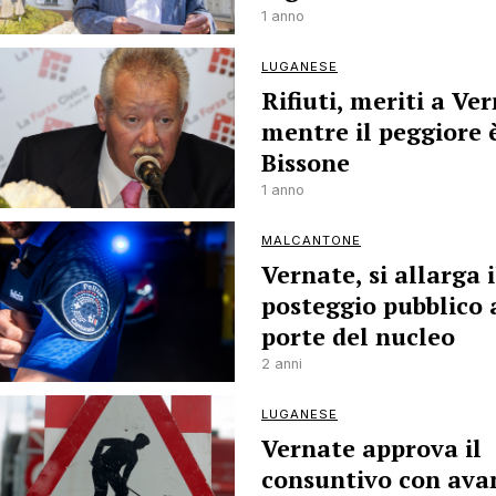
1 anno
LUGANESE
Rifiuti, meriti a Ve
mentre il peggiore 
Bissone
1 anno
MALCANTONE
Vernate, si allarga i
posteggio pubblico 
porte del nucleo
2 anni
LUGANESE
Vernate approva il
consuntivo con ava