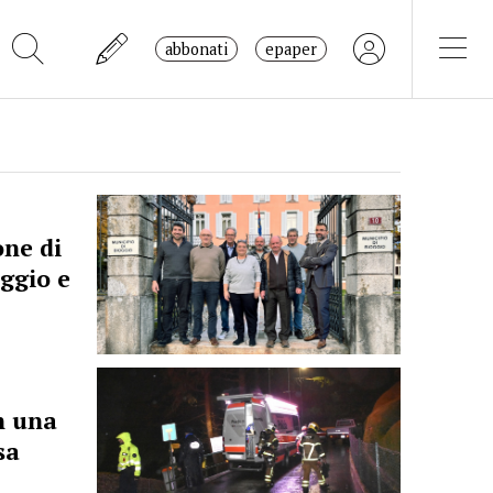
abbonati
epaper
one di
ggio e
n una
sa