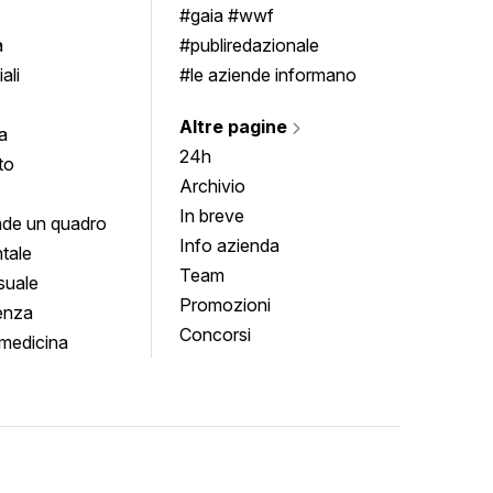
imenti
#gaia #wwf
a
#publiredazionale
ali
#le aziende informano
Altre pagine
a
24h
to
Archivio
In breve
de un quadro
Info azienda
tale
Team
suale
Promozioni
enza
Concorsi
medicina