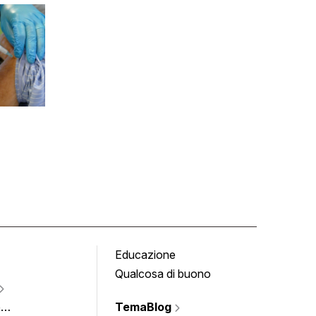
Educazione
Tomb
Qualcosa di buono
Fumet
Vigne
e
TemaBlog
Scrivi