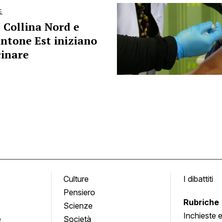
E
 Collina Nord e
ntone Est iniziano
cinare
Culture
I dibattiti
Pensiero
Rubriche
Scienze
Inchieste 
e
Società