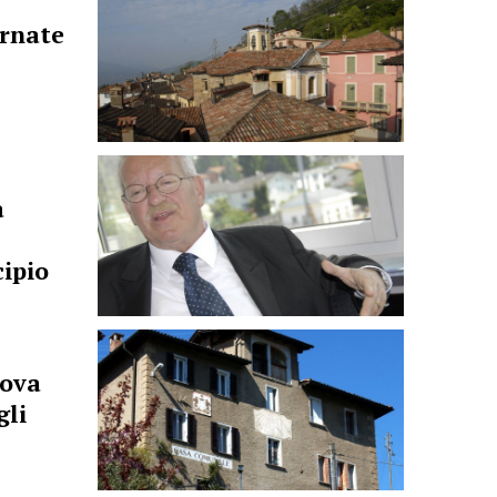
ernate
a
ipio
rova
gli