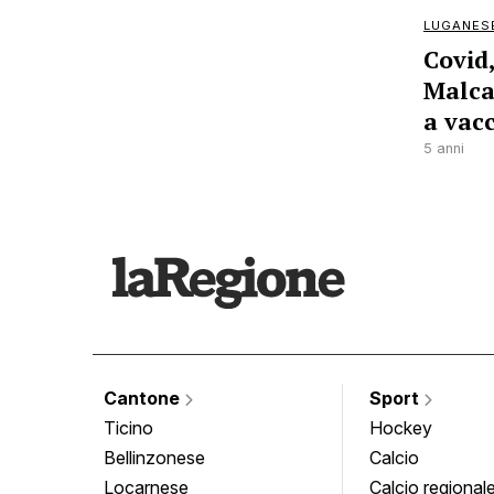
LUGANES
Covid,
Malca
a vac
5 anni
Cantone
Sport
Ticino
Hockey
Bellinzonese
Calcio
Locarnese
Calcio regional