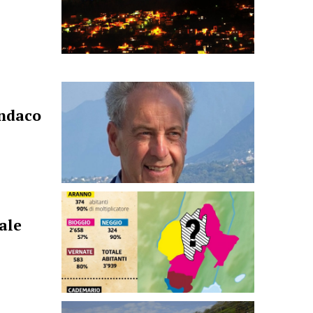
indaco
ale