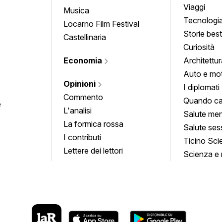
approfond
Viaggi
Musica
Tecnologi
Locarno Film Festival
Storie besti
Castellinaria
Curiosità
Economia
Architettur
Auto e mo
Opinioni
I diplomati
Commento
Quando ca
e
L'analisi
Salute men
La formica rossa
Salute ses
I contributi
Ticino Sci
Lettere dei lettori
Scienza e 