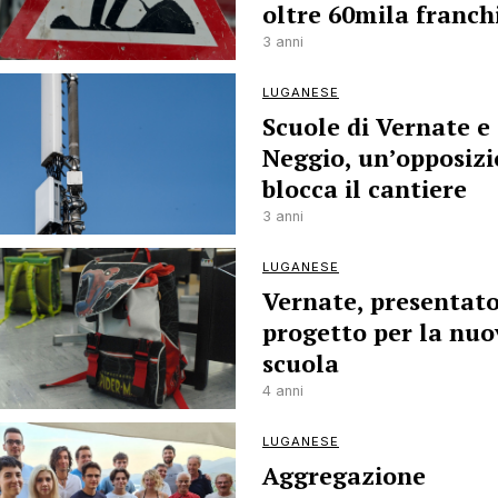
oltre 60mila franch
3 anni
LUGANESE
Scuole di Vernate e
Neggio, un’opposiz
blocca il cantiere
3 anni
LUGANESE
Vernate, presentato
progetto per la nuo
scuola
4 anni
LUGANESE
Aggregazione