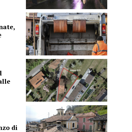
rnate,
è
l
alle
nzo di