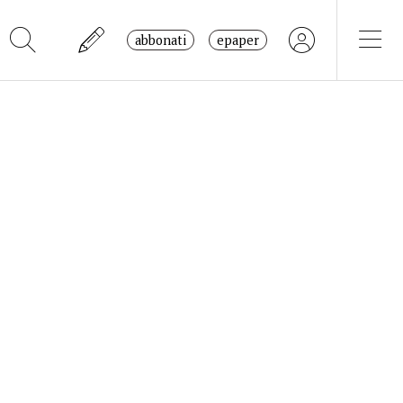
abbonati
epaper