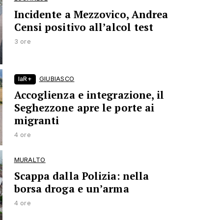
Incidente a Mezzovico, Andrea
Censi positivo all’alcol test
3 ore
laR+
GIUBIASCO
Accoglienza e integrazione, il
Seghezzone apre le porte ai
migranti
4 ore
MURALTO
Scappa dalla Polizia: nella
borsa droga e un’arma
4 ore