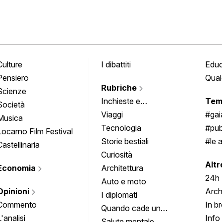
Culture
I dibattiti
Edu
Pensiero
Qual
Rubriche
Scienze
Inchieste e
Tem
Società
approfondimenti
Viaggi
#ga
Musica
Tecnologia
#pub
Locarno Film Festival
Storie bestiali
#le 
Castellinaria
Curiosità
info
Altr
Economia
Architettura
24h
Auto e moto
Opinioni
Arch
I diplomati
Commento
In b
Quando cade un
L'analisi
Info
quadro
Salute mentale