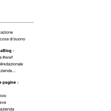
cazione
Tombola
cosa di buono
Fumetto
Vignette
aBlog
Scrivici
ia #wwf
liredazionale
aziende
rmano
e pagine
ivio
reve
 azienda