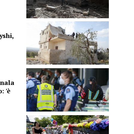
yshi,
gnala
: 'è