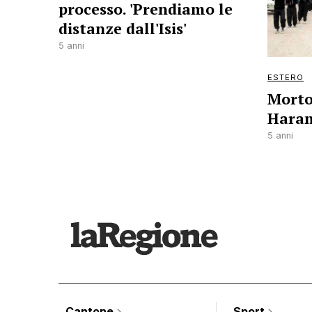
processo. 'Prendiamo le
distanze dall'Isis'
5 anni
ESTERO
Morto
Hara
5 anni
Cantone
Sport