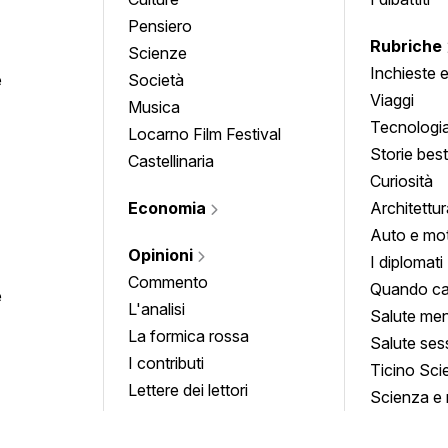
Pensiero
Rubriche
Scienze
Inchieste 
e
Società
approfond
Viaggi
Musica
Tecnologi
Locarno Film Festival
Storie besti
Castellinaria
Curiosità
Economia
Architettur
Auto e mo
Opinioni
I diplomati
Commento
Quando ca
e
L'analisi
Salute men
La formica rossa
Salute ses
I contributi
Ticino Sci
Lettere dei lettori
Scienza e 