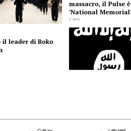
massacro, il Pulse è
'National Memorial
5 anni
 il leader di Boko
m
Culture
I dibattiti