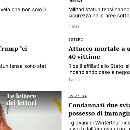
Siria
vela che non solo il
Militari statunitensi hann
sicurezza nelle aree sotto .
7 mesi
ESTERO
Trump "ci
Attacco mortale a u
40 vittime
atunitense sono stati
Ribelli affiliati allo Stato 
incendiando case e negoz
1 anno
SVIZZERA
Condannati due svizz
possesso di immagin
I giovani di Winterthur ri
assolti dall'accusa di par