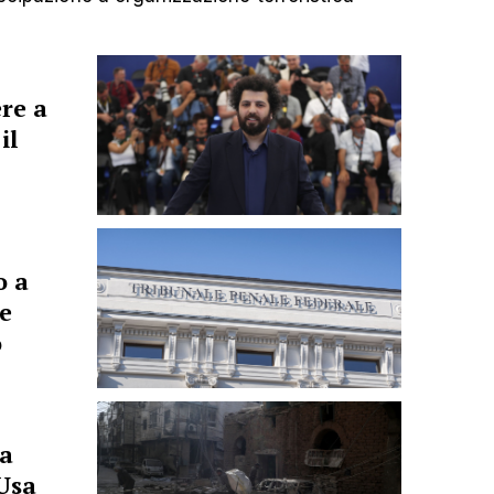
ere a
il
o a
e
o
ia
Usa