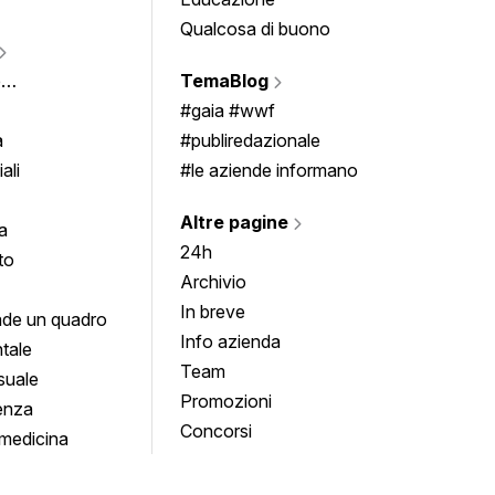
Qualcosa di buono
Fumet
Vigne
e
TemaBlog
Scrivi
imenti
#gaia #wwf
a
#publiredazionale
ali
#le aziende informano
Altre pagine
a
24h
to
Archivio
In breve
de un quadro
Info azienda
tale
Team
suale
Promozioni
enza
Concorsi
medicina