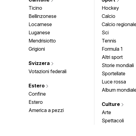
Ticino
Hockey
Bellinzonese
Calcio
Locarnese
Calcio regional
Luganese
Sci
Mendrisiotto
Tennis
Grigioni
Formula 1
Altri sport
Svizzera
Storie mondiali
Votazioni federali
Sportellate
Luce rossa
Estero
Album mondial
Confine
Estero
Culture
America a pezzi
Arte
Spettacoli