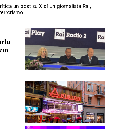
tica un post su X di un giornalista Rai,
terrorismo
arlo
zio