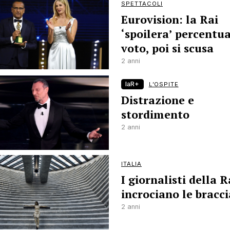
SPETTACOLI
Eurovision: la Rai
‘spoilera’ percentua
voto, poi si scusa
2 anni
laR+
L’OSPITE
Distrazione e
stordimento
2 anni
ITALIA
I giornalisti della R
incrociano le bracci
2 anni