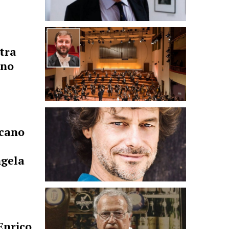
stra
ono
ccano
ngela
Enrico