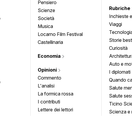
Pensiero
Rubriche
Scienze
Inchieste 
e
Società
approfond
Viaggi
Musica
Tecnologi
Locarno Film Festival
Storie besti
Castellinaria
Curiosità
Economia
Architettur
Auto e mo
Opinioni
I diplomati
Commento
Quando ca
e
L'analisi
Salute men
La formica rossa
Salute ses
I contributi
Ticino Sci
Lettere dei lettori
Scienza e 