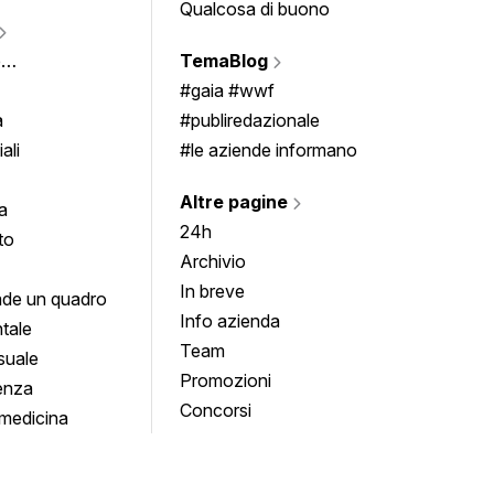
Qualcosa di buono
Fumet
Vigne
e
TemaBlog
Scrivi
imenti
#gaia #wwf
a
#publiredazionale
ali
#le aziende informano
Altre pagine
a
24h
to
Archivio
In breve
de un quadro
Info azienda
tale
Team
suale
Promozioni
enza
Concorsi
medicina