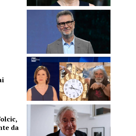
ai
olcic,
nte da