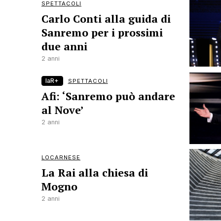
SPETTACOLI
Carlo Conti alla guida di
Sanremo per i prossimi
due anni
2 anni
laR+
SPETTACOLI
Afi: ‘Sanremo può andare
al Nove’
2 anni
LOCARNESE
La Rai alla chiesa di
Mogno
2 anni