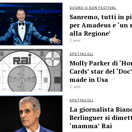
SOGNO O SON FESTIVAL
Sanremo, tutti in pi
per Amadeus e ‘un 
alla Regione’
2 anni
SPETTACOLI
Molly Parker di ‘Ho
Cards’ star del ‘Doc’
made in Usa
2 anni
SPETTACOLI
La giornalista Bian
Berlinguer si dimet
‘mamma’ Rai