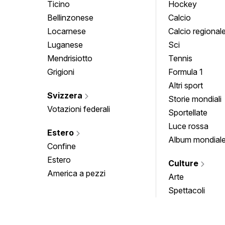
Ticino
Hockey
Bellinzonese
Calcio
Locarnese
Calcio regional
Luganese
Sci
Mendrisiotto
Tennis
Grigioni
Formula 1
Altri sport
Svizzera
Storie mondiali
Votazioni federali
Sportellate
Luce rossa
Estero
Album mondial
Confine
Estero
Culture
America a pezzi
Arte
Spettacoli