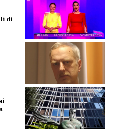
li di
ai
a