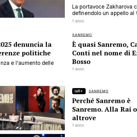
La portavoce Zakharova cri
definendolo un appello al 
1 anno
SANREMO
2025 denuncia la
È quasi Sanremo, C
erenze politiche
Conti nel nome di E
Bosso
enza e l'aumento delle
1 anno
laR+
SANREMO
Perché Sanremo è
Sanremo. Alla Rai o
altrove
1 anno