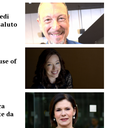
edi
saluto
use of
ca
te da