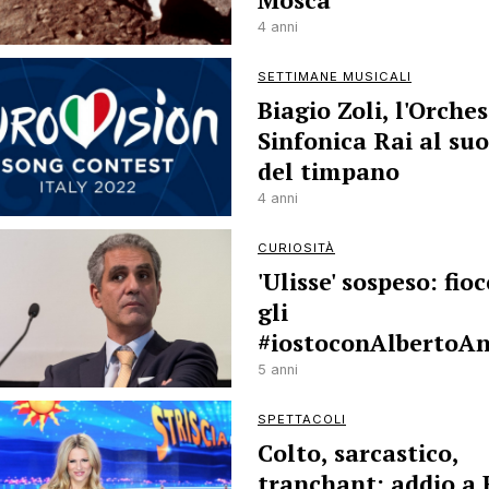
4 anni
SETTIMANE MUSICALI
Biagio Zoli, l'Orche
Sinfonica Rai al su
del timpano
4 anni
CURIOSITÀ
'Ulisse' sospeso: fio
gli
#iostoconAlbertoA
5 anni
SPETTACOLI
Colto, sarcastico,
tranchant: addio a 