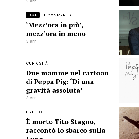
3 anni
laR+
IL COMMENTO
‘Mezz’ora in più’,
mezz’ora in meno
3 anni
CURIOSITÀ
Due mamme nel cartoon
di Peppa Pig: ‘Di una
gravità assoluta’
3 anni
ESTERO
È morto Tito Stagno,
raccontò lo sbarco sulla
Luna