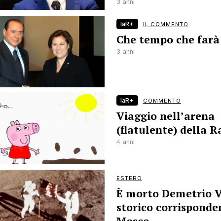
3 anni
laR+
IL COMMENTO
Che tempo che farà
3 anni
laR+
COMMENTO
Viaggio nell’arena
(flatulente) della R
4 anni
ESTERO
È morto Demetrio V
storico corrisponde
Mosca