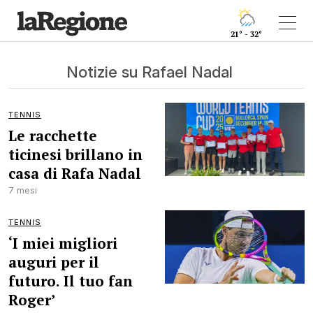
21° - 32°
Notizie su Rafael Nadal
TENNIS
Le racchette
ticinesi brillano in
casa di Rafa Nadal
7 mesi
TENNIS
‘I miei migliori
auguri per il
futuro. Il tuo fan
Roger’