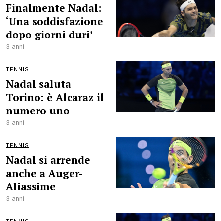
Finalmente Nadal:
‘Una soddisfazione
dopo giorni duri’
3 anni
TENNIS
Nadal saluta
Torino: è Alcaraz il
numero uno
3 anni
TENNIS
Nadal si arrende
anche a Auger-
Aliassime
3 anni