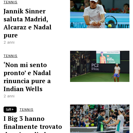
TENNIS
Jannik Sinner
saluta Madrid,
Alcaraz e Nadal
pure
2 anni
TENNIS
‘Non mi sento
pronto’ e Nadal
rinuncia pure a
Indian Wells
2 anni
laR+
TENNIS
I Big 3 hanno
finalmente trovato