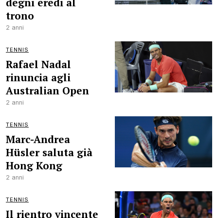
degni eredi al
trono
2 anni
TENNIS
Rafael Nadal
rinuncia agli
Australian Open
2 anni
TENNIS
Marc-Andrea
Hüsler saluta già
Hong Kong
2 anni
TENNIS
Il rientro vincente