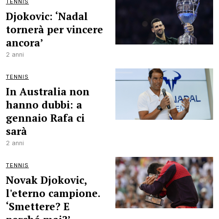
TENNIS
Djokovic: ‘Nadal
tornerà per vincere
ancora’
2 anni
TENNIS
In Australia non
hanno dubbi: a
gennaio Rafa ci
sarà
2 anni
TENNIS
Novak Djokovic,
l'eterno campione.
‘Smettere? E