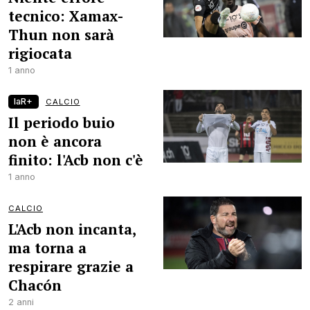
tecnico: Xamax-
Thun non sarà
rigiocata
1 anno
laR+
CALCIO
Il periodo buio
non è ancora
finito: l'Acb non c'è
1 anno
CALCIO
L'Acb non incanta,
ma torna a
respirare grazie a
Chacón
2 anni