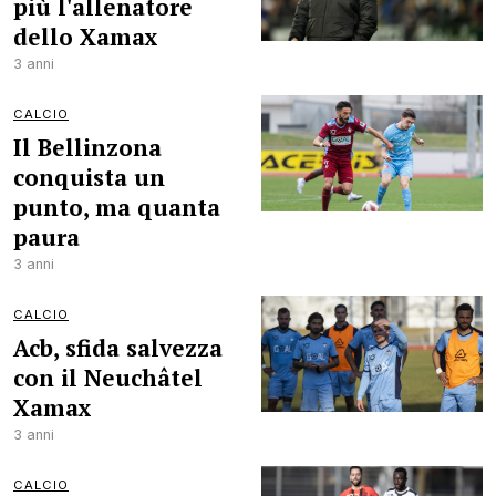
più l'allenatore
dello Xamax
3 anni
CALCIO
Il Bellinzona
conquista un
punto, ma quanta
paura
3 anni
CALCIO
Acb, sfida salvezza
con il Neuchâtel
Xamax
3 anni
CALCIO