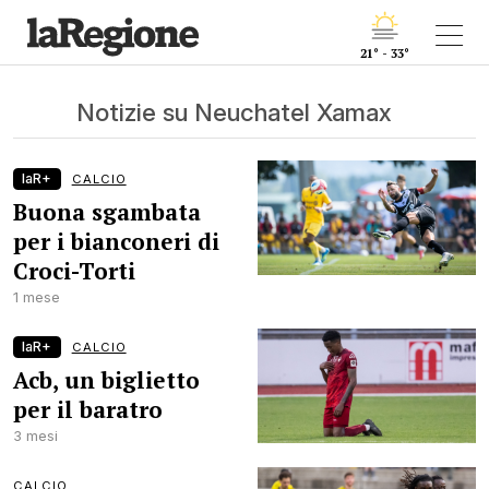
21° - 33°
Notizie su Neuchatel Xamax
laR+
CALCIO
Buona sgambata
per i bianconeri di
Croci-Torti
1 mese
laR+
CALCIO
Acb, un biglietto
per il baratro
3 mesi
CALCIO