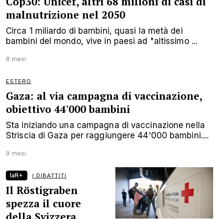
Cop30: Unicef, altri 68 milioni di casi di
malnutrizione nel 2050
Circa 1 miliardo di bambini, quasi la metà dei
bambini del mondo, vive in paesi ad "altissimo ...
8 mesi
ESTERO
Gaza: al via campagna di vaccinazione,
obiettivo 44'000 bambini
Sta iniziando una campagna di vaccinazione nella
Striscia di Gaza per raggiungere 44'000 bambini....
9 mesi
laR+
I DIBATTITI
Il Röstigraben
spezza il cuore
della Svizzera