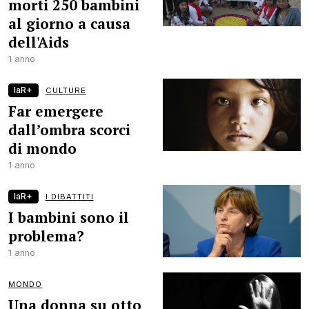
morti 250 bambini
al giorno a causa
dell'Aids
1 anno
laR+
CULTURE
Far emergere
dall’ombra scorci
di mondo
1 anno
laR+
I DIBATTITI
I bambini sono il
problema?
1 anno
MONDO
Una donna su otto