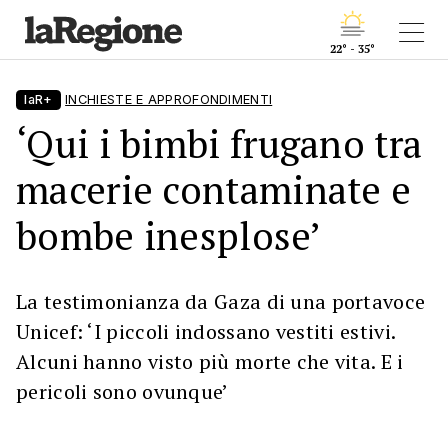
22° - 35°
laR+
INCHIESTE E APPROFONDIMENTI
‘Qui i bimbi frugano tra
macerie contaminate e
bombe inesplose’
La testimonianza da Gaza di una portavoce
Unicef: ‘I piccoli indossano vestiti estivi.
Alcuni hanno visto più morte che vita. E i
pericoli sono ovunque’